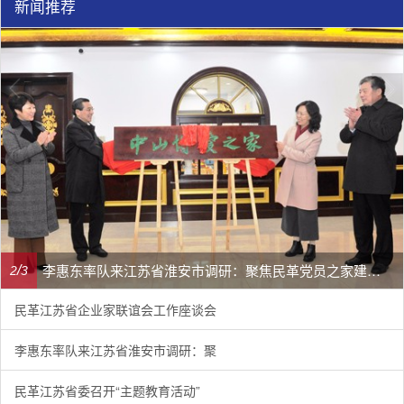
新闻推荐
李惠东率队来江苏省淮安市调研：聚焦民革党员之家建设管理、学龄前儿童爱国主义教育
/
2
3
民革江苏省企业家联谊会工作座谈会
李惠东率队来江苏省淮安市调研：聚
民革江苏省委召开“主题教育活动”