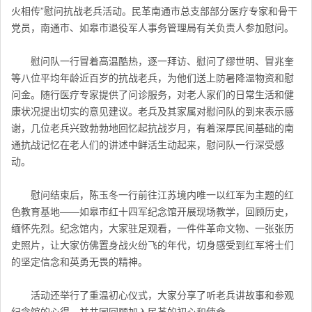
火相传”慰问抗战老兵活动。
民革南通市总支部
部分医疗专家和骨干
党员，南通市、如皋市退役军人事务管理局有关负责人参加慰问。
慰问队一行冒着高温酷热，逐一拜访、慰问了缪世明、冒兆奎
等八位平均年龄近百岁的抗战老兵，为他们送上防暑降温物资和慰
问金。随行医疗专家提供了问诊服务，对老人家们的日常生活和健
康状况提出切实的意见建议。老兵及其家属对慰问队的到来表示感
谢，几位老兵兴致勃勃地回忆起抗战岁月，有着深厚民间基础的南
通抗战记忆在老人们的讲述中鲜活生动起来，慰问队一行深受感
动。
慰问结束后，陈玉冬一行前往江苏境内唯一以红军为主题的红
色教育基地——如皋市红十四军纪念馆开展现场教学，回顾历史，
缅怀先烈。纪念馆内，大家驻足观看，一件件革命文物、一张张历
史照片，让大家仿佛置身战火纷飞的年代，切身感受到红军将士们
的坚定信念和英勇无畏的精神。
活动还举行了重温初心仪式，大家分享了听老兵讲故事和参观
纪念馆的心得，并共同回顾加入民革的初心和使命。