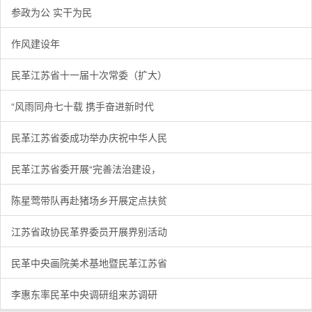
参政为公 实干为民
作风建设年
民革江苏省十一届十次常委（扩大）
“风雨同舟七十载 携手奋进新时代
民革江苏省委成功举办庆祝中华人民
民革江苏省委开展“完善法治建设，
陈星莺带队再赴猪场乡开展定点扶贫
江苏省政协民革界委员开展界别活动
民革中央画院美术基地暨民革江苏省
李惠东率民革中央调研组来苏调研