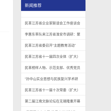
新闻推荐
民革江苏省企业家联谊会工作座谈会在宁召开
李惠东率队来江苏省淮安市调研：聚焦民革党员
民革江苏省委召开“主题教育活动” 领导班子民
/
/
/
1
2
3
3
3
3
民革江苏省企业家联谊会工作座谈会
李惠东率队来江苏省淮安市调研：聚
民革江苏省委召开“主题教育活动”
民革江苏省十一届四次全体（扩大）
民革榜样人物、示范支部、优秀党员
“孙中山实业思想与民族复兴学术研
民革江苏省十一届十次常委（扩大）
第二届江南文脉论坛在无锡隆重开幕