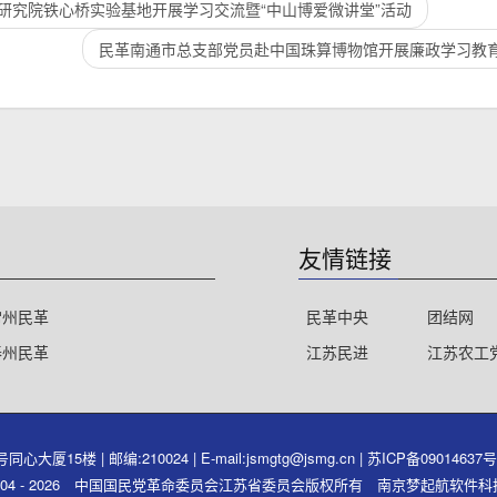
研究院铁心桥实验基地开展学习交流暨“中山博爱微讲堂”活动
民革南通市总支部党员赴中国珠算博物馆开展廉政学习教
友情链接
常州民革
民革中央
团结网
泰州民革
江苏民进
江苏农工
15楼 | 邮编:210024 | E-mail:jsmgtg@jsmg.cn |
苏ICP备09014637
ght 2004 - 2026 中国国民党革命委员会江苏省委员会版权所有 南京梦起航软