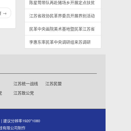
陈星莺带队再赴猪场乡开展定点扶贫
育
→
江苏省政协民革界委员开展界别活动
民革中央画院美术基地暨民革江苏省
李惠东率民革中央调研组来苏调研
江苏统一战线
江苏民盟
党
江苏致公党
号
| 建议分辨率1920*1080
件科技有限公司制作