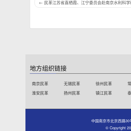
←
民革江苏省直栖霞、江宁委员会赴南京水利科学
地方组织链接
南京民革
无锡民革
徐州民革
淮安民革
扬州民革
镇江民革
中国南京市北京西路30号同心大厦
© Copyri