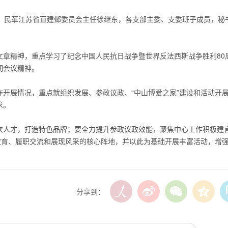
。
民革江苏省直建邺委员会
主任徐继东，各支部主委、支委班子成员，秘
文章精神，重点学习了纪念中国人民抗日战争暨世界反法西斯战争胜利80
期会议精神。
作开展情况，重点就组织发展、参政议政、“中山博爱之家”建设和活动开
求。
次人才，打造特色品牌；要全力提升参政议政效能，聚焦中心工作积极建
教育、履职交流和展现风采的核心阵地，并以此为基础开展丰富活动，增
分享到：