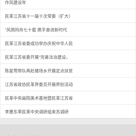
作风建设年
民革江苏省十一届十次常委（扩大）
“风雨同舟七十载 携手奋进新时代
民革江苏省委成功举办庆祝中华人民
民革江苏省委开展“完善法治建设，
陈星莺带队再赴猪场乡开展定点扶贫
江苏省政协民革界委员开展界别活动
民革中央画院美术基地暨民革江苏省
李惠东率民革中央调研组来苏调研