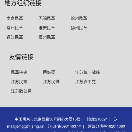
地方组织链接
南京民革
无锡民革
徐州民革
常州民革
淮安民革
扬州民革
镇江民革
泰州民革
友情链接
民革中央
团结网
江苏统一战线
江苏民盟
江苏民进
江苏农工党
江苏致公党
中国南京市北京西路30号同心大厦15楼 | 邮编:210024 | E-
mail:jsmgtg@jsmg.cn | 苏ICP备09014637号 | 建议分辨率1920*1080