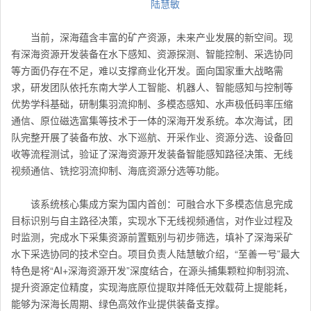
陆慧敏
当前，深海蕴含丰富的矿产资源，未来产业发展的新空间。现
有深海资源开发装备在水下感知、资源探测、智能控制、采选协同
等方面仍存在不足，难以支撑商业化开发。面向国家重大战略需
求，研发团队依托东南大学人工智能、机器人、智能感知与控制等
优势学科基础，研制集羽流抑制、多模态感知、水声极低码率压缩
通信、原位磁选富集等技术于一体的深海开发系统。本次海试，团
队完整开展了装备布放、水下巡航、开采作业、资源分选、设备回
收等流程测试，验证了深海资源开发装备智能感知路径决策、无线
视频通信、铣挖羽流抑制、海底资源分选等功能。
该系统核心集成方案为国内首创：可融合水下多模态信息完成
目标识别与自主路径决策，实现水下无线视频通信，对作业过程及
时监测，完成水下采集资源前置甄别与初步筛选，填补了深海采矿
水下采选协同的技术空白。项目负责人陆慧敏介绍，“至善一号”最大
特色是将“AI+深海资源开发”深度结合，在源头捕集颗粒抑制羽流、
提升资源定位精度，实现海底原位提取并降低无效载荷上提能耗，
能够为深海长周期、绿色高效作业提供装备支撑。