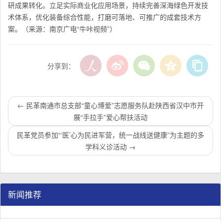
研成果转化。立足实际商业化应用场景，持续完善深海绿色开发技
术体系，优化装备综合性能，打磨可落地、可推广的成套技术方
案。（
来源：南京广电“牛咔视频”）
分享到：
←
民革南通市总支部“童心博爱”志愿服务队赴陕西省汉中市开
展“手拉手”爱心帮扶活动
民革党员参加“‘医’心为民进军营，统一战线送健康”为主题的多
学科义诊活动
→
新闻推荐
民革江苏省企业家联谊会工作座谈会在宁召开
李惠东率队来江苏省淮安市调研：聚焦民革党员之家建设管
民革江苏省委召开“主题教育活动” 领导班子民主生活会
/
/
/
1
2
3
3
3
3