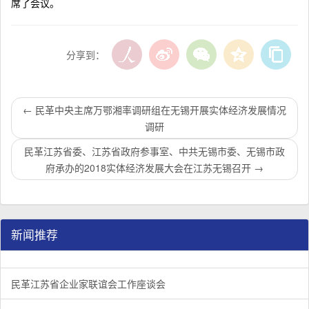
席了会议。
分享到：
←
民革中央主席万鄂湘率调研组在无锡开展实体经济发展情况
调研
民革江苏省委、江苏省政府参事室、中共无锡市委、无锡市政
府承办的2018实体经济发展大会在江苏无锡召开
→
新闻推荐
民革江苏省企业家联谊会工作座谈会在宁召开
李惠东率队来江苏省淮安市调研：聚焦民革党员之家建设管
民革江苏省委召开“主题教育活动” 领导班子民主生活会
/
/
/
1
2
3
3
3
3
民革江苏省企业家联谊会工作座谈会