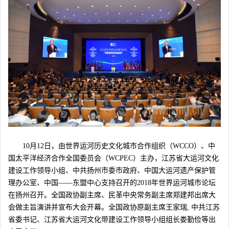
10月12日，由世界运河历史文化城市合作组织（WCCO）、中
国太平洋经济合作全国委员会（WCPEC）主办，江苏省大运河文化
建设工作领导小组、中共扬州市委市政府、中国大运河遗产保护管
理办公室、中国——东盟中心支持召开的2018年世界运河城市论坛
在扬州召开。全国政协副主席、民革中央常务副主席郑建邦出席大
会做主旨演讲并宣布大会开幕。全国政协原副主席王家瑞, 中共江苏
省委书记、江苏省大运河文化带建设工作领导小组组长娄勤俭等出