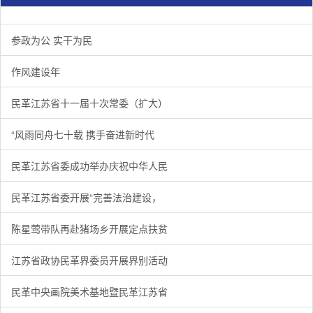
参政为公 实干为民
作风建设年
民革江苏省十一届十次常委（扩大）
“风雨同舟七十载 携手奋进新时代
民革江苏省委成功举办庆祝中华人民
民革江苏省委开展“完善法治建设，
陈星莺带队再赴猪场乡开展定点扶贫
江苏省政协民革界委员开展界别活动
民革中央画院美术基地暨民革江苏省