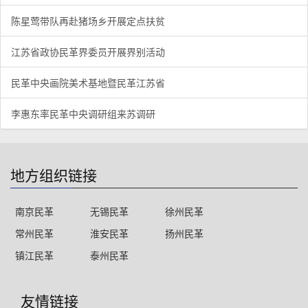
陈星莺带队再赴猪场乡开展定点扶贫
江苏省政协民革界委员开展界别活动
民革中央画院美术基地暨民革江苏省
李惠东率民革中央调研组来苏调研
地方组织链接
南京民革
无锡民革
徐州民革
常州民革
淮安民革
扬州民革
镇江民革
泰州民革
友情链接