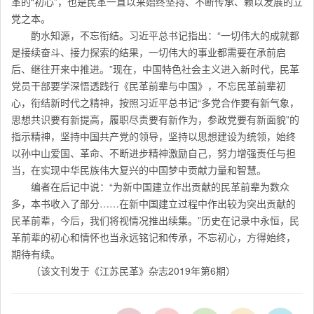
革的“初心”，也是民革一直以来始终坚持、不断传承、赖以发展的立
党之本。
酌水知源，不忘衔结。习近平总书记指出：“一切伟大的成就都
是接续奋斗、接力探索的结果，一切伟大的事业都需要在承前启
后、继往开来中推进。”现在，中国特色社会主义进入新时代，民革
党员干部要学深悟透践行《民革前辈与中国》，不忘民革前辈初
心，衔结新时代之精神，按照习近平总书记“多党合作要有新气象，
思想共识要有新提高，履职尽责要有新作为，参政党要有新面貌”的
指示精神，坚持中国共产党的领导，坚持以思想建设为统领，始终
以孙中山爱国、革命、不断进步精神激励自己，努力增强责任与担
当，在实现中华民族伟大复兴的中国梦中贡献力量和智慧。
编者在后记中说：“为新中国建立作出贡献的民革前辈为数众
多，本书收入了部分……在新中国建立过程中作出较为突出贡献的
民革前辈，今后，我们将视情况推出续集。”历史在记录中永恒，民
革前辈的初心和情怀也当永远铭记和传承，不忘初心，方得始终，
期待有续。
（该文刊发于《江苏民革》杂志2019年第6期）