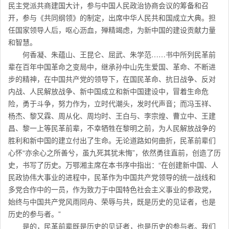
民主党派共商建国大计，参与中国人民政治协商会议的筹备和召
开，参与《共同纲领》的制定，出席中华人民共和国成立大典。担
任国家领导人后，呕心沥血，殚精竭虑，为新中国的建设贡献力量
和智慧。
何香凝、朱蕴山、王昆仑、屈武、朱学范……书中所列民革前
辈在百年中国革命之变局中，继承孙中山先生爱国、革命、不断进
步的精神，在中国共产党的领导下，在国民革命、抗日战争、反对
内战、人民解放战争、新中国成立和新中国建设中，冒着生命危
险，勇于斗争，努力作为，立时代潮头，发时代声音；而冯玉祥、
杨杰、黎又霖、周从化、周均时、王白与、李宗煌、曹立中、王建
昌、黎一上等民革前辈，不幸牺牲在黎明之前，为人民解放战争的
胜利和新中国的建立付出了生命。无论道路如何曲折，民革前辈们
心怀“亦余心之所善兮，虽九死其犹未悔”，依然勇往直前，创造了历
史，书写了历史。万鄂湘主席在本书序中指出：“在创建新中国、人
民政协伟大事业的进程中，民革作为中国共产党领导的统一战线和
多党合作中的一员，作为致力于中国特色社会主义事业的参政党，
始终与中国共产党风雨同舟、荣辱与共，既是历史的见证者，也是
历史的参与者。”
是的，民革前辈既是历史的见证者，也是历史的参与者。我们