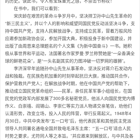
的历史。读此书，令人有宝珠重光之感，不禁击节称叹！
在书中，我们可以看到：
宋庆龄在艰苦的革命斗争岁月中，坚决捍卫孙中山先生革命的
“新三民主义”，并以个人的影响和威望同国民党反动派坚决斗争，支
持中国共产党，支持人民解放战争，支持成立民革，冒着万般风险
应邀参加新政协会议，参加开国大典，积极投身于新中国建设，并
出版了由周恩来总理题名的个人文集《为新中国奋斗》一书。她积
极从事世界和平运动，法国著名作家罗曼·罗兰称赞她是“一朵香满全
球的鲜艳花朵”，是“一头名副其实的力图冲破一切罗网的雄狮”。
李济深早年追随孙中山先生从事革命，坚决反对蒋介石发动内
战和独裁。在民族危机加重的时刻举起抗日大旗，推动国共合作，
保护营救共产党人；在解放战争时期，他在中国共产党的帮助下，
推动成立国民党革命组织——民革，亲任民革军事小组组长，在国
民党的党政军内部发展了300多名秘密党员，他派人向国民党党内傅
作义、白崇禧、阎锡山、李崇仁等实力派人物递交亲笔信，劝他们
认清形势，改变立场，投入人民的阵营，举行反蒋起义。1948年4
月30日，中共中央发布“五一口号”后，他代表民革和其他民主党派
领导人共同署名通电全国并致电毛泽东主席：“‘五一口号’适合人民
时势之要求，尤符同人等之本旨。”并应邀来到解放区，与中共及各