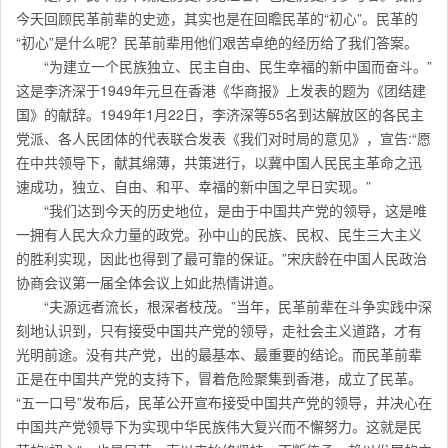
今天回顾民革前辈的史迹，其实也是在回瞻民革的“初心”。民革的
“初心”是什么呢？民革前辈用他们艰苦卓绝的经历给了我们答案。
“为建立一个民族独立、民主自由、民生幸福的新中国而奋斗。”
这是李济深于1949年元旦在香港《华商报》上发表的题为《团结建
国》的献辞。1949年1月22日，李济深等55名到达解放区的各民主
党派、各人民团体的代表联合发表《我们对时局的意见》，宣告:“愿
在中共领导下，献其绵薄，共策进行，以冀中国人民民主革命之迅
速成功，独立、自由、和平、幸福的新中国之早日实现。”
“我们达到今天的历史地位，是由于中国共产党的领导，这是唯
一拥有人民大众力量的政党。孙中山的民族、民权、民生三大主义
的胜利实现，因此也得到了最可靠的保证。”宋庆龄在中国人民政治
协商会议第一届全体会议上如此热情讲道。
“夫源远者流长，根深者枝茂。”当年，民革前辈在斗争实践中深
刻地认识到，只有接受中国共产党的领导，走社会主义道路，才有
光明前途。没有共产党，出的最基本、最重要的结论。而民革前辈
正是在中国共产党的支持下，冒着危险聚集到香港，成立了民革。
“五一口号”发布后，民革公开宣布接受中国共产党的领导，并决心在
中国共产党领导下为实现中华民族伟大复兴而不懈努力。这就是民