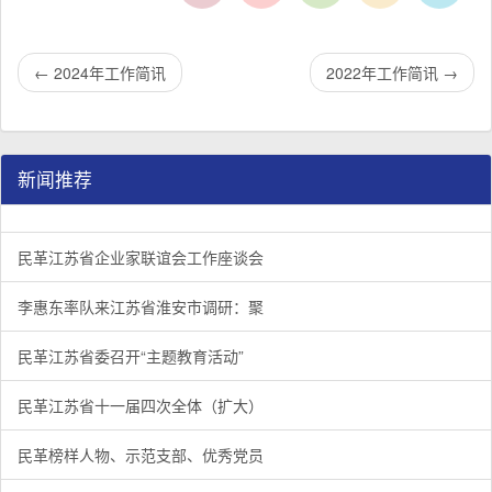
←
2024年工作简讯
2022年工作简讯
→
新闻推荐
民革江苏省企业家联谊会工作座谈会在宁召开
李惠东率队来江苏省淮安市调研：聚焦民革党员之家建设管
民革江苏省委召开“主题教育活动” 领导班子民主生活会
/
/
/
1
2
3
3
3
3
民革江苏省企业家联谊会工作座谈会
李惠东率队来江苏省淮安市调研：聚
民革江苏省委召开“主题教育活动”
民革江苏省十一届四次全体（扩大）
民革榜样人物、示范支部、优秀党员