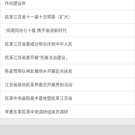
作风建设年
民革江苏省十一届十次常委（扩大）
“风雨同舟七十载 携手奋进新时代
民革江苏省委成功举办庆祝中华人民
民革江苏省委开展“完善法治建设，
陈星莺带队再赴猪场乡开展定点扶贫
江苏省政协民革界委员开展界别活动
民革中央画院美术基地暨民革江苏省
李惠东率民革中央调研组来苏调研