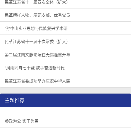
民革江苏省十一届四次全体（扩大）
民革榜样人物、示范支部、优秀党员
“孙中山实业思想与民族复兴学术研
民革江苏省十一届十次常委（扩大）
第二届江南文脉论坛在无锡隆重开幕
“风雨同舟七十载 携手奋进新时代
民革江苏省委成功举办庆祝中华人民
主题推荐
参政为公 实干为民