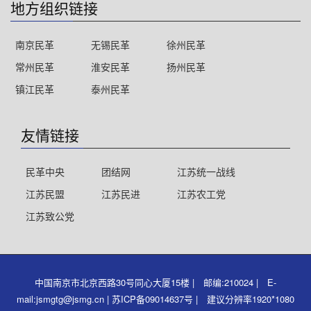
地方组织链接
南京民革
无锡民革
徐州民革
常州民革
淮安民革
扬州民革
镇江民革
泰州民革
友情链接
民革中央
团结网
江苏统一战线
江苏民盟
江苏民进
江苏农工党
江苏致公党
中国南京市北京西路30号同心大厦15楼 | 邮编:210024 | E-
mail:jsmgtg@jsmg.cn | 苏ICP备09014637号 | 建议分辨率1920*1080