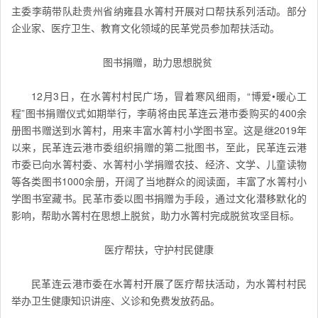
主委李萌带队赴贵州省纳雍县水箐村开展对口帮扶系列活动。部分
企业家、医疗卫生、教育文化领域的民革党员参加帮扶活动。
图书捐赠，助力思想脱贫
12月3日，在水箐村村民广场，冒着寒风细雨，“博爱•暖心工
程”图书捐赠仪式如期举行，李萌将由民革连云港市委购买的400余
册图书赠送到水箐村，用来丰富水箐村小学图书室。这是继2019年
以来，民革连云港市委组织捐赠的第二批图书，至此，民革连云港
市委已向水箐村委、水箐村小学捐赠农技、经济、文学、儿童读物
等各类图书1000余册，开阔了当地群众的阅读面，丰富了水箐村小
学图书室藏书。民革市委以图书捐赠为手段，通过文化潜移默化的
影响，帮助水箐村在思想上脱贫，助力水箐村完成脱贫攻坚目标。
医疗帮扶，守护村民健康
民革连云港市委在水箐村开展了医疗帮扶活动，为水箐村村民
举办卫生健康知识讲座、义诊和免费发放药品。