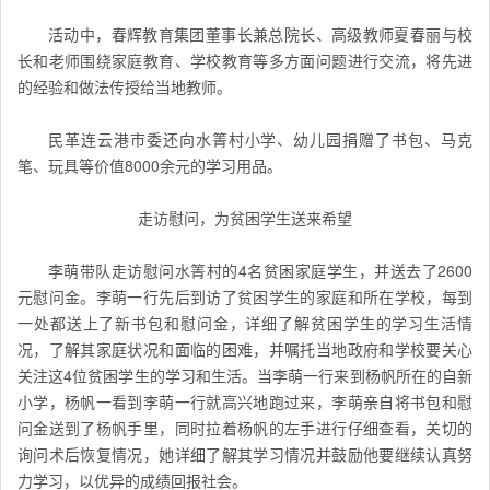
活动中，春辉教育集团董事长兼总院长、高级教师夏春丽与校
长和老师围绕家庭教育、学校教育等多方面问题进行交流，将先进
的经验和做法传授给当地教师。
民革连云港市委还向水箐村小学、幼儿园捐赠了书包、马克
笔、玩具等价值8000余元的学习用品。
走访慰问，为贫困学生送来希望
李萌带队走访慰问水箐村的4名贫困家庭学生，并送去了2600
元慰问金。李萌一行先后到访了贫困学生的家庭和所在学校，每到
一处都送上了新书包和慰问金，详细了解贫困学生的学习生活情
况，了解其家庭状况和面临的困难，并嘱托当地政府和学校要关心
关注这4位贫困学生的学习和生活。当李萌一行来到杨帆所在的自新
小学，杨帆一看到李萌一行就高兴地跑过来，李萌亲自将书包和慰
问金送到了杨帆手里，同时拉着杨帆的左手进行仔细查看，关切的
询问术后恢复情况，她详细了解其学习情况并鼓励他要继续认真努
力学习，以优异的成绩回报社会。