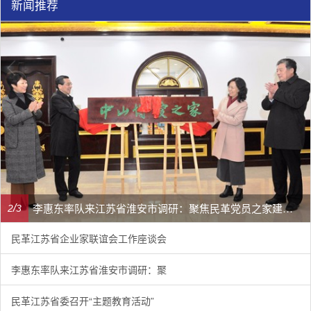
新闻推荐
李惠东率队来江苏省淮安市调研：聚焦民革党员之家建设管理、学龄前儿童爱国主义教育
/
2
3
民革江苏省企业家联谊会工作座谈会
李惠东率队来江苏省淮安市调研：聚
民革江苏省委召开“主题教育活动”