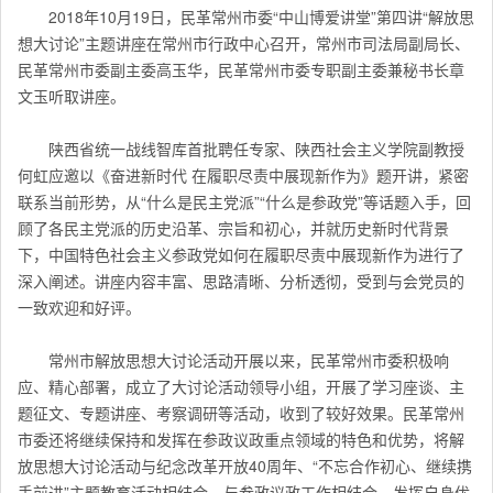
2018年10月19日，民革常州市委“中山博爱讲堂”第四讲“解放思
想大讨论”主题讲座在常州市行政中心召开，常州市司法局副局长、
民革常州市委副主委高玉华，民革常州市委专职副主委兼秘书长章
文玉听取讲座。
陕西省统一战线智库首批聘任专家、陕西社会主义学院副教授
何虹应邀以《奋进新时代 在履职尽责中展现新作为》题开讲，紧密
联系当前形势，从“什么是民主党派”“什么是参政党”等话题入手，回
顾了各民主党派的历史沿革、宗旨和初心，并就历史新时代背景
下，中国特色社会主义参政党如何在履职尽责中展现新作为进行了
深入阐述。讲座内容丰富、思路清晰、分析透彻，受到与会党员的
一致欢迎和好评。
常州市解放思想大讨论活动开展以来，民革常州市委积极响
应、精心部署，成立了大讨论活动领导小组，开展了学习座谈、主
题征文、专题讲座、考察调研等活动，收到了较好效果。民革常州
市委还将继续保持和发挥在参政议政重点领域的特色和优势，将解
放思想大讨论活动与纪念改革开放40周年、“不忘合作初心、继续携
手前进”主题教育活动相结合，与参政议政工作相结合，发挥自身优