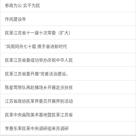
参政为公 实干为民
作风建设年
民革江苏省十一届十次常委（扩大）
“风雨同舟七十载 携手奋进新时代
民革江苏省委成功举办庆祝中华人民
民革江苏省委开展“完善法治建设，
陈星莺带队再赴猪场乡开展定点扶贫
江苏省政协民革界委员开展界别活动
民革中央画院美术基地暨民革江苏省
李惠东率民革中央调研组来苏调研