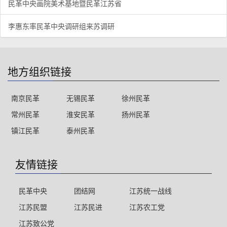
民革中央画院美术基地暨民革江苏省
李惠东率民革中央调研组来苏调研
地方组织链接
南京民革
无锡民革
徐州民革
常州民革
淮安民革
扬州民革
镇江民革
泰州民革
友情链接
民革中央
团结网
江苏统一战线
江苏民盟
江苏民进
江苏农工党
江苏致公党