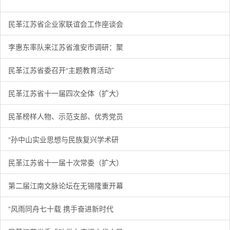
民革江苏省企业家联谊会工作座谈会在宁召开
李惠东率队来江苏省淮安市调研：聚焦民革党员之家建设管
民革江苏省委召开“主题教育活动” 领导班子民主生活会
/
/
/
1
2
3
3
3
3
民革江苏省企业家联谊会工作座谈会
李惠东率队来江苏省淮安市调研：聚
民革江苏省委召开“主题教育活动”
民革江苏省十一届四次全体（扩大）
民革榜样人物、示范支部、优秀党员
“孙中山实业思想与民族复兴学术研
民革江苏省十一届十次常委（扩大）
第二届江南文脉论坛在无锡隆重开幕
“风雨同舟七十载 携手奋进新时代