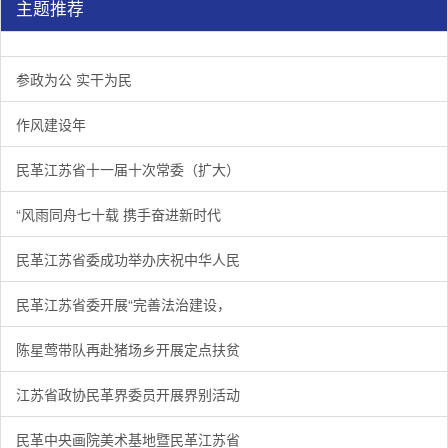
主题推荐
参政为公 实干为民
作风建设年
民革江苏省十一届十次常委（扩大）
“风雨同舟七十载 携手奋进新时代
民革江苏省委成功举办庆祝中华人民
民革江苏省委开展“完善法治建设，
陈星莺带队再赴猪场乡开展定点扶贫
江苏省政协民革界委员开展界别活动
民革中央画院美术基地暨民革江苏省