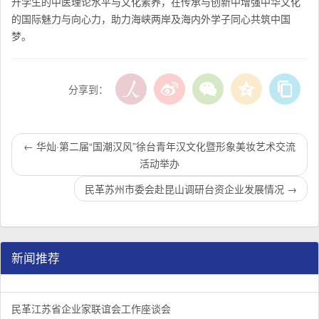
升学生的中医理论水平与文化素养，在传承与创新中增强中华文化
的国际魅力与向心力，助力海峡两岸及海内外学子同心共筑中国
梦。
分享到：
←
华灿·第二届“国潮汉风”徐台青年汉文化暨形象美妆艺术交流
活动举办
民革苏州市委会赴昆山调研台资企业发展情况
→
新闻推荐
民革江苏省企业家联谊会工作座谈会在宁召开
李惠东率队来江苏省淮安市调研：聚焦民革党员之家建设管
民革江苏省委召开“主题教育活动” 领导班子民主生活会
/
/
/
1
2
3
3
3
3
民革江苏省企业家联谊会工作座谈会