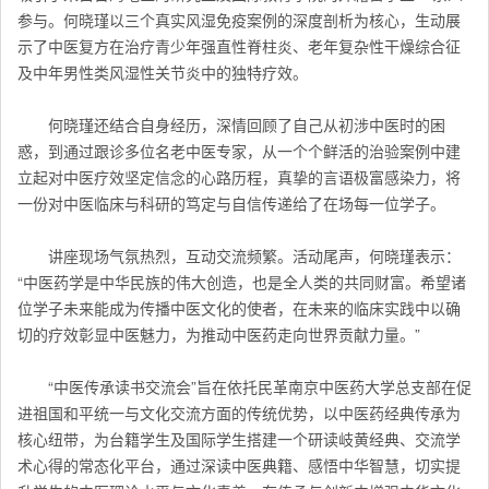
参与。何晓瑾以三个真实风湿免疫案例的深度剖析为核心，生动展
示了中医复方在治疗青少年强直性脊柱炎、老年复杂性干燥综合征
及中年男性类风湿性关节炎中的独特疗效。
何晓瑾还结合自身经历，深情回顾了自己从初涉中医时的困
惑，到通过跟诊多位名老中医专家，从一个个鲜活的治验案例中建
立起对中医疗效坚定信念的心路历程，真挚的言语极富感染力，将
一份对中医临床与科研的笃定与自信传递给了在场每一位学子。
讲座现场气氛热烈，互动交流频繁。活动尾声，何晓瑾表示：
“中医药学是中华民族的伟大创造，也是全人类的共同财富。希望诸
位学子未来能成为传播中医文化的使者，在未来的临床实践中以确
切的疗效彰显中医魅力，为推动中医药走向世界贡献力量。”
“中医传承读书交流会”旨在依托民革南京中医药大学总支部在促
进祖国和平统一与文化交流方面的传统优势，以中医药经典传承为
核心纽带，为台籍学生及国际学生搭建一个研读岐黄经典、交流学
术心得的常态化平台，通过深读中医典籍、感悟中华智慧，切实提