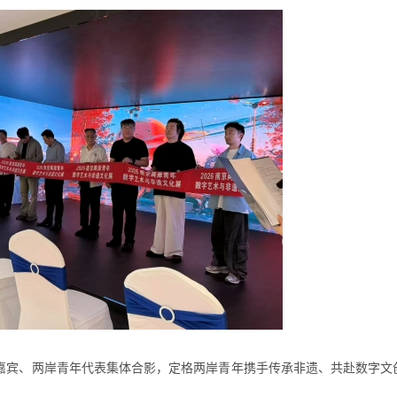
嘉宾、两岸青年代表集体合影，定格两岸青年携手传承非遗、共赴数字文