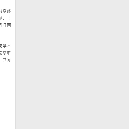
分享经
制、非
呼吁两
与学术
南京市
，共同