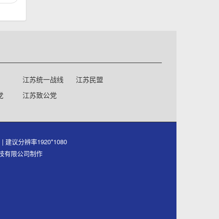
江苏统一战线
江苏民盟
党
江苏致公党
号
| 建议分辨率1920*1080
件科技有限公司制作