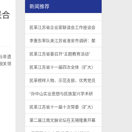
新闻推荐
联合
民革江苏省企业家联谊会工作座谈会在宁召开
李惠东率队来江苏省淮安市调研：聚焦民革党员
民革江苏省委召开“主题教育活动” 领导班子民
/
/
/
1
2
3
3
3
3
民革江苏省企业家联谊会工作座谈会
李惠东率队来江苏省淮安市调研：聚
民革江苏省委召开“主题教育活动”
与非遗
相关领
民革江苏省十一届四次全体（扩大）
民革榜样人物、示范支部、优秀党员
“孙中山实业思想与民族复兴学术研
民革江苏省十一届十次常委（扩大）
第二届江南文脉论坛在无锡隆重开幕