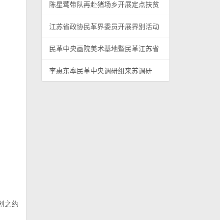
陈星莺带队再赴猪场乡开展定点扶贫
江苏省政协民革界委员开展界别活动
民革中央画院美术基地暨民革江苏省
李惠东率民革中央调研组来苏调研
创之约