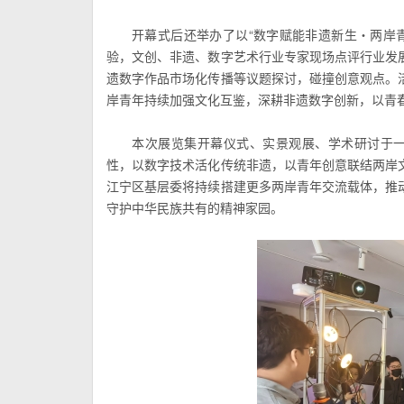
开幕式后还举办了以“数字赋能非遗新生・两岸
验，文创、非遗、数字艺术行业专家现场点评行业发
遗数字作品市场化传播等议题探讨，碰撞创意观点。
岸青年持续加强文化互鉴，深耕非遗数字创新，以青
本次展览集开幕仪式、实景观展、学术研讨于一
性，以数字技术活化传统非遗，以青年创意联结两岸
江宁区基层委将持续搭建更多两岸青年交流载体，推
守护中华民族共有的精神家园。