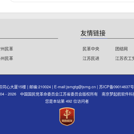
友情链接
常州民革
民革中央
团结网
泰州民革
江苏民进
江苏农工
15楼 | 邮编:210024 | E-mail:jsmgtg@jsmg.cn |
苏ICP备09014637
ght 2004 - 2026 中国国民党革命委员会江苏省委员会版权所有 南京梦起航软
您是本站第 492 位访问者