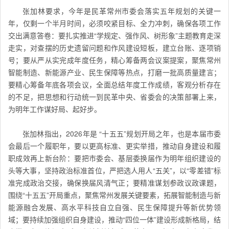
张加林要求，今年是
民革常州市委会
落实五年规划的关键一
年，仅剩一个半月时间，必须咬紧目标、全力冲刺，确保各项工作
交出满意答卷：要扎实推进“学规定、强作风、树形象”主题教育走深
走实，对查摆的历史遗留问题和作风建设短板，建立台账、逐项销
号；要从严从实完成年度任务，精心筹备两会议案
提案
，聚焦常州
智能制造、新能源产业、民生保障等热点，打磨一批高质量建言；
要精心筹备年底各项会议，全面总结年度工作成绩，客观分析存在
的不足，把思想和行动统一到民革中央、省委会的决策部署上来，
为明年工作谋好局、起好步。
张加林指出，2026年是 “十五五”规划开局之年，也是本届市委
会最后一个履职年，要以更高标准、更实举措，推动自身建设和履
职成效再上新台阶：要把市委会、基层委换届作为明年组织建设的
头等大事，坚持政治标准首位，严把选人用人“五关”，以“零差错”标
准完成政治交接，确保换届风清气正；要精准谋划参政议政课题，
围绕“十五五”开局重点，聚焦常州发展关键要素，拓展智能制造与新
能源融合发展、高水平科技自立自强、民生保障提升等新优势领
域；要持续加强组织自身建设，推动“四位一体”建设形成新格局，结