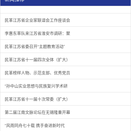
民革江苏省企业家联谊会工作座谈会在宁召开
李惠东率队来江苏省淮安市调研：聚焦民革党员之家建设管
民革江苏省委召开“主题教育活动” 领导班子民主生活会
/
/
/
1
2
3
3
3
3
民革江苏省企业家联谊会工作座谈会
李惠东率队来江苏省淮安市调研：聚
民革江苏省委召开“主题教育活动”
民革江苏省十一届四次全体（扩大）
民革榜样人物、示范支部、优秀党员
“孙中山实业思想与民族复兴学术研
民革江苏省十一届十次常委（扩大）
第二届江南文脉论坛在无锡隆重开幕
“风雨同舟七十载 携手奋进新时代