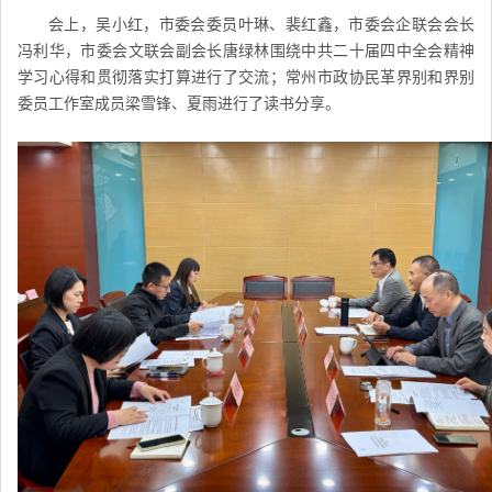
会上，吴小红，市委会委员叶琳、裴红鑫，
市委会
企联会会长
冯利华，
市委会
文联会副会长唐绿林围绕中共二十届四中全会精神
学习心得和贯彻落实打算进行了交流；
常州
市政协民革界别和界别
委员工作室成员梁雪锋、夏雨进行了读书分享。