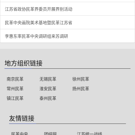
江苏省政协民革界委员开展界别活动
民革中央画院美术基地暨民革江苏省
李惠东率民革中央调研组来苏调研
地方组织链接
南京民革
无锡民革
徐州民革
常州民革
淮安民革
扬州民革
镇江民革
泰州民革
友情链接
民革中央
团结网
江苏统一战线