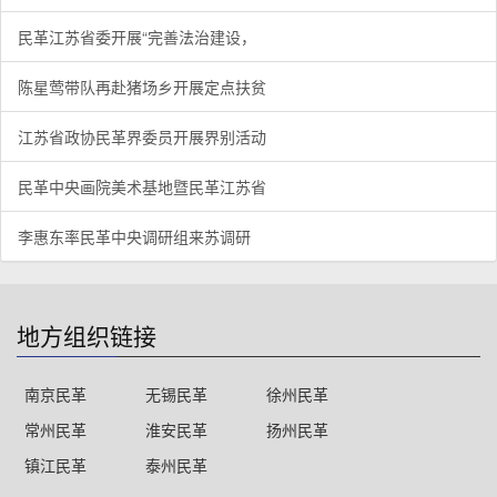
民革江苏省委开展“完善法治建设，
陈星莺带队再赴猪场乡开展定点扶贫
江苏省政协民革界委员开展界别活动
民革中央画院美术基地暨民革江苏省
李惠东率民革中央调研组来苏调研
地方组织链接
南京民革
无锡民革
徐州民革
常州民革
淮安民革
扬州民革
镇江民革
泰州民革