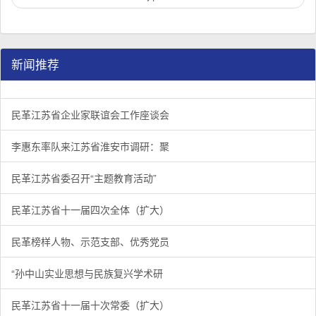
新闻推荐
民革江苏省企业家联谊会工作座谈会在宁召开
李惠东率队来江苏省淮安市调研：聚焦民革党员之家建设管
民革江苏省委召开“主题教育活动” 领导班子民主生活会
/
/
/
1
2
3
3
3
3
民革江苏省企业家联谊会工作座谈会
李惠东率队来江苏省淮安市调研：聚
民革江苏省委召开“主题教育活动”
民革江苏省十一届四次全体（扩大）
民革榜样人物、示范支部、优秀党员
“孙中山实业思想与民族复兴学术研
民革江苏省十一届十次常委（扩大）