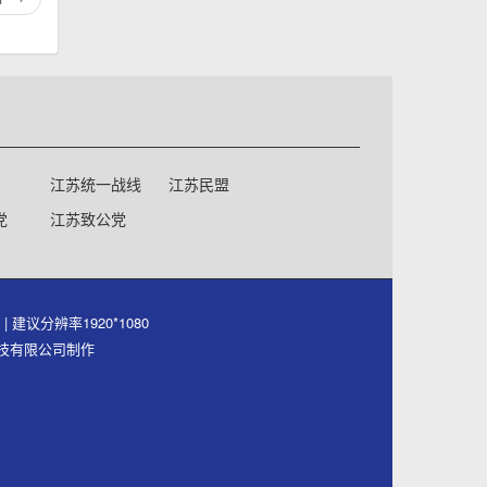
江苏统一战线
江苏民盟
党
江苏致公党
号
| 建议分辨率1920*1080
件科技有限公司制作