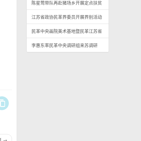
陈星莺带队再赴猪场乡开展定点扶贫
江苏省政协民革界委员开展界别活动
民革中央画院美术基地暨民革江苏省
李惠东率民革中央调研组来苏调研
开
→