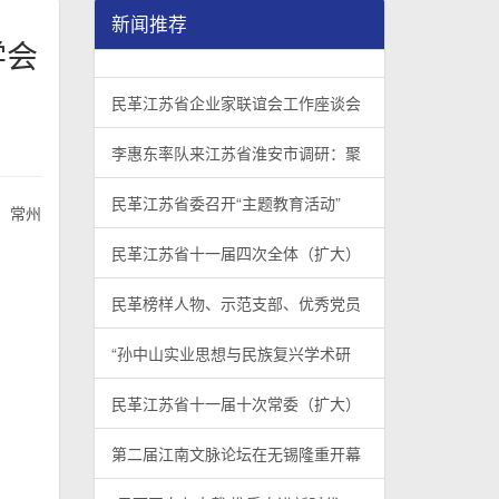
新闻推荐
学会
民革江苏省企业家联谊会工作座谈会在宁召开
李惠东率队来江苏省淮安市调研：聚焦民革党员
民革江苏省委召开“主题教育活动” 领导班子民
/
/
/
1
2
3
3
3
3
民革江苏省企业家联谊会工作座谈会
李惠东率队来江苏省淮安市调研：聚
民革江苏省委召开“主题教育活动”
、常州
民革江苏省十一届四次全体（扩大）
民革榜样人物、示范支部、优秀党员
“孙中山实业思想与民族复兴学术研
民革江苏省十一届十次常委（扩大）
第二届江南文脉论坛在无锡隆重开幕