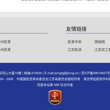
友情链接
常州民革
民革中央
团结网
泰州民革
江苏民进
江苏农工
15楼 | 邮编:210024 | E-mail:jsmgtg@jsmg.cn |
苏ICP备09014637
ght 2004 - 2026 中国国民党革命委员会江苏省委员会版权所有 南京梦起航软
您是本站第 658 位访问者