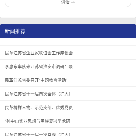
讲话
→
新闻推荐
民革江苏省企业家联谊会工作座谈会在宁召开
李惠东率队来江苏省淮安市调研：聚焦民革党员之家建设管
民革江苏省委召开“主题教育活动” 领导班子民主生活会
/
/
/
1
2
3
3
3
3
民革江苏省企业家联谊会工作座谈会
李惠东率队来江苏省淮安市调研：聚
民革江苏省委召开“主题教育活动”
民革江苏省十一届四次全体（扩大）
民革榜样人物、示范支部、优秀党员
“孙中山实业思想与民族复兴学术研
民革江苏省十一届十次常委（扩大）