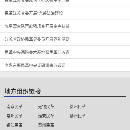
民革江苏省委开展“完善法治建设，
陈星莺带队再赴猪场乡开展定点扶贫
江苏省政协民革界委员开展界别活动
民革中央画院美术基地暨民革江苏省
李惠东率民革中央调研组来苏调研
地方组织链接
南京民革
无锡民革
徐州民革
常州民革
淮安民革
扬州民革
镇江民革
泰州民革