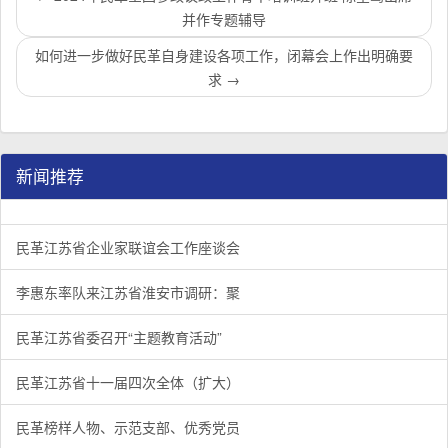
并作专题辅导
如何进一步做好民革自身建设各项工作，闭幕会上作出明确要
求
→
新闻推荐
民革江苏省企业家联谊会工作座谈会在宁召开
李惠东率队来江苏省淮安市调研：聚焦民革党员之家建设管
民革江苏省委召开“主题教育活动” 领导班子民主生活会
/
/
/
1
2
3
3
3
3
民革江苏省企业家联谊会工作座谈会
李惠东率队来江苏省淮安市调研：聚
民革江苏省委召开“主题教育活动”
民革江苏省十一届四次全体（扩大）
民革榜样人物、示范支部、优秀党员