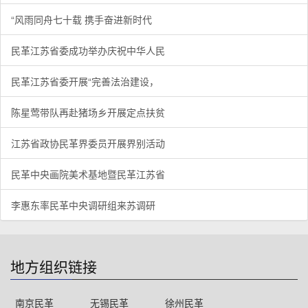
“风雨同舟七十载 携手奋进新时代
民革江苏省委成功举办庆祝中华人民
民革江苏省委开展“完善法治建设，
陈星莺带队再赴猪场乡开展定点扶贫
江苏省政协民革界委员开展界别活动
民革中央画院美术基地暨民革江苏省
李惠东率民革中央调研组来苏调研
地方组织链接
南京民革
无锡民革
徐州民革