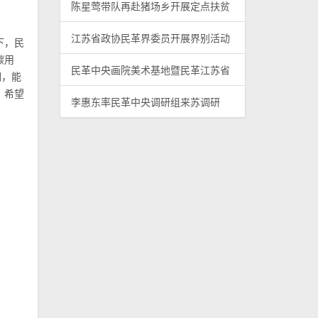
陈星莺带队再赴猪场乡开展定点扶贫
江苏省政协民革界委员开展界别活动
下，民
碳用
民革中央画院美术基地暨民革江苏省
调，能
。希望
李惠东率民革中央调研组来苏调研