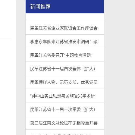
新闻推荐
民革江苏省企业家联谊会工作座谈会在宁召开
李惠东率队来江苏省淮安市调研：聚焦民革党员
民革江苏省委召开“主题教育活动” 领导班子民
/
/
/
1
2
3
3
3
3
民革江苏省企业家联谊会工作座谈会
李惠东率队来江苏省淮安市调研：聚
民革江苏省委召开“主题教育活动”
民革江苏省十一届四次全体（扩大）
民革榜样人物、示范支部、优秀党员
“孙中山实业思想与民族复兴学术研
民革江苏省十一届十次常委（扩大）
第二届江南文脉论坛在无锡隆重开幕