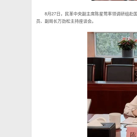
8月27日，民革中央副主席陈星莺率领调研组赴
员、副局长万劲松主持座谈会。