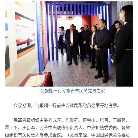
何报翔一行考察吉林民革党员之家
会议期间，何报翔一行前往吉林民革党员之家等地考察。
·
民革省级组织主委齐成喜、何秉群、曹金山、张弓、王新强、
霍卫平、王新军，民革中央联络部负责人、中央祖统委委员、各省
级组织有关负责人等参加会议。（文章来源：中国国民党革命委员