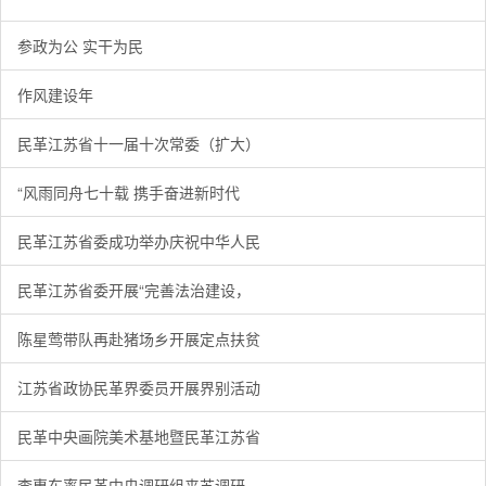
参政为公 实干为民
作风建设年
民革江苏省十一届十次常委（扩大）
“风雨同舟七十载 携手奋进新时代
民革江苏省委成功举办庆祝中华人民
民革江苏省委开展“完善法治建设，
陈星莺带队再赴猪场乡开展定点扶贫
江苏省政协民革界委员开展界别活动
民革中央画院美术基地暨民革江苏省
李惠东率民革中央调研组来苏调研