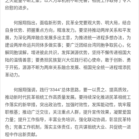
欣慰的进步。
何报翔指出，面临新形势，民革全党要观大势、明大局，结合
自身优势、把握重点方向，精准发力。要坚持推动两岸关系和平发
展，为深化两岸融合发展多出主意，为推进统一进程多想办法，为
建设两岸命运共同体多做实事；要广泛团结台湾同胞争取民心，化
解同胞误解，增进彼此共识，发挥渊源优势，坚持不懈传递祖国大
陆的温情善意；要勇担民族复兴大任践行初心使命，敢于创新、勇
于开拓，源源不断为两岸关系融合发展、祖国完全统一进程增添民
革动力。
何报翔强调，践行“3344”总体思路，要一以贯之、提高质效，
推动新时代民革祖统工作高质量发展。要持续深化推进民革祖统工
作落实的新举措，突出政治性，加强时效性，发挥能动性，筑牢履
职根基；推动广泛交往，关注重点人群，提升宣传效果，凝聚爱国
力量；提升工作指导，丰富业务培训，强化联动协调，彰显民革特
色；完善工作机制，落实主体责任，在共谋祖统大业、共促统一进
程中作出新贡献。