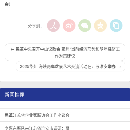
会）
分享到：
←
民革中央召开中山议政会 聚焦“当前经济形势和明年经济工
作对策建议
2025华灿·海峡两岸盆景艺术交流活动在江苏淮安举办
→
新闻推荐
民革江苏省企业家联谊会工作座谈会在宁召开
李惠东率队来江苏省淮安市调研：聚焦民革党员之家建设管
民革江苏省委召开“主题教育活动” 领导班子民主生活会
/
/
/
1
2
3
3
3
3
民革江苏省企业家联谊会工作座谈会
李惠东率队来江苏省淮安市调研：聚