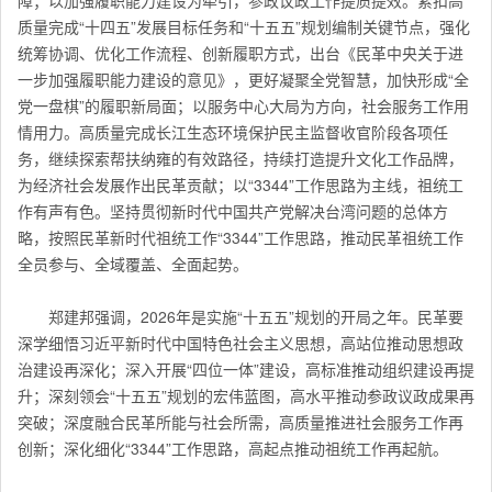
质量完成“十四五”发展目标任务和“十五五”规划编制关键节点，强化
统筹协调、优化工作流程、创新履职方式，出台《民革中央关于进
一步加强履职能力建设的意见》，更好凝聚全党智慧，加快形成“全
党一盘棋”的履职新局面；以服务中心大局为方向，社会服务工作用
情用力。高质量完成长江生态环境保护民主监督收官阶段各项任
务，继续探索帮扶纳雍的有效路径，持续打造提升文化工作品牌，
为经济社会发展作出民革贡献；以“3344”工作思路为主线，祖统工
作有声有色。坚持贯彻新时代中国共产党解决台湾问题的总体方
略，按照民革新时代祖统工作“3344”工作思路，推动民革祖统工作
全员参与、全域覆盖、全面起势。
郑建邦强调，2026年是实施“十五五”规划的开局之年。民革要
深学细悟习近平新时代中国特色社会主义思想，高站位推动思想政
治建设再深化；深入开展“四位一体”建设，高标准推动组织建设再提
升；深刻领会“十五五”规划的宏伟蓝图，高水平推动参政议政成果再
突破；深度融合民革所能与社会所需，高质量推进社会服务工作再
创新；深化细化“3344”工作思路，高起点推动祖统工作再起航。