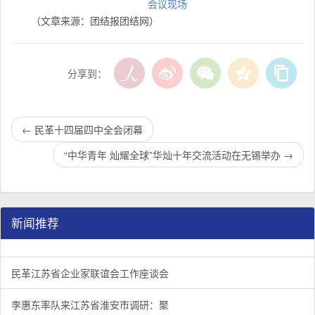
会议现场
（文章来源：团结报团结网）
分享到：
←
民革十四届四中全会闭幕
“中华青年 灿耀全球”华灿十年交流活动在无锡举办
→
新闻推荐
民革江苏省企业家联谊会工作座谈会在宁召开
李惠东率队来江苏省淮安市调研：聚焦民革党员之家建设管
民革江苏省委召开“主题教育活动” 领导班子民主生活会
/
/
/
1
2
3
3
3
3
民革江苏省企业家联谊会工作座谈会
李惠东率队来江苏省淮安市调研：聚