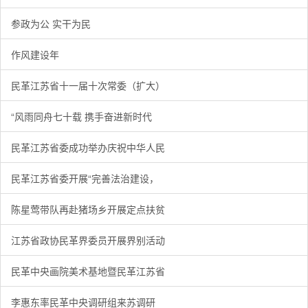
参政为公 实干为民
作风建设年
民革江苏省十一届十次常委（扩大）
“风雨同舟七十载 携手奋进新时代
民革江苏省委成功举办庆祝中华人民
民革江苏省委开展“完善法治建设，
陈星莺带队再赴猪场乡开展定点扶贫
江苏省政协民革界委员开展界别活动
民革中央画院美术基地暨民革江苏省
李惠东率民革中央调研组来苏调研