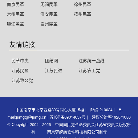
南京民革
无锡民革
徐州民革
常州民革
淮安民革
扬州民革
镇江民革
泰州民革
友情链接
民革中央
团结网
江苏统一战线
江苏民盟
江苏民进
江苏农工党
江苏致公党
中国南京市北京西路30号同心大厦15楼 | 邮编:210024 | E-
mail:jsmgtg@jsmg.cn | 苏ICP备09014637号 | 建议分辨率1920*1080
© Copyright 2004 - 2026 中国国民党革命委员会江苏省委员会版权所
有 南京梦起航软件科技有限公司制作