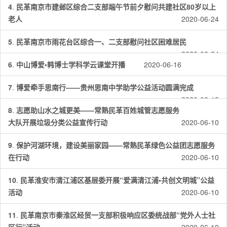
4
.
民革南京市建邺区综合二支部端午节前夕慰问共建社区80岁以上
老人
2020-06-24
5
.
民革南京市雨花台区综合一、二支部慰问社区困难居民
2020-06-24
6
.
中山博爱•韩博士学科学云课堂开播
2020-06-16
7
.
博爱牵手思南行——贵州思南中学助学公益活动圆满完成
2020-06-12
8
.
志愿助山水之城更美——常熟民革百姓城管志愿服务
大队开展垃圾分类公益宣传行动
2020-06-10
9
.
保护河湖环境，建设美丽家园——常熟民革绿色公益团志愿服务
在行动
2020-06-10
10
.
民革淮安市清江浦区基层委开展“爱满清江浦•共创文明城”公益
活动
2020-06-10
11
.
民革南京市秦淮区经贸一支部积极响应区委统战部“党外人士社