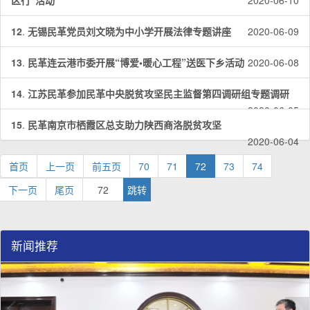
区行”活动
2020-06-10
12
.
无锡民革党员刘文晓为中小学开展法律专题讲座
2020-06-09
13
.
民革连云港市委开展“博爱•暖心工程”送医下乡活动
2020-06-08
14
.
江苏民革参加民革中央脱贫攻坚民主监督第四调研组专题调研
2020-06-05
15
.
民革南京市栖霞区总支助力陕西商洛脱贫攻坚
2020-06-04
首页
上一页
前五页
70
71
72
73
74
下一页
尾页
新闻推荐