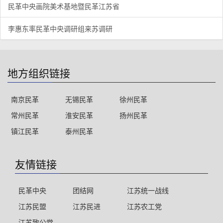
民革中央画院美术基地暨民革江苏省
李惠东率民革中央调研组来苏调研
地方组织链接
南京民革
无锡民革
徐州民革
常州民革
淮安民革
扬州民革
镇江民革
泰州民革
友情链接
民革中央
团结网
江苏统一战线
江苏民盟
江苏民进
江苏农工党
江苏致公党