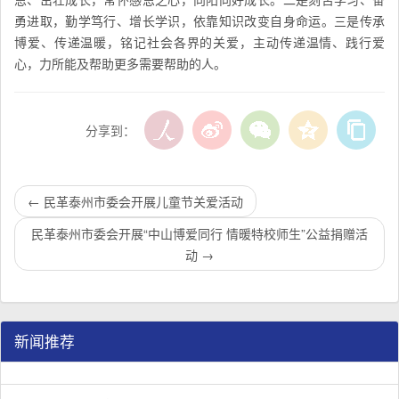
勇进取，勤学笃行、增长学识，依靠知识改变自身命运。三是传承
博爱、传递温暖，铭记社会各界的关爱，主动传递温情、践行爱
心，力所能及帮助更多需要帮助的人。
分享到：
←
民革泰州市委会开展儿童节关爱活动
民革泰州市委会开展“中山博爱同行 情暖特校师生”公益捐赠活
动
→
新闻推荐
民革江苏省企业家联谊会工作座谈会在宁召开
李惠东率队来江苏省淮安市调研：聚焦民革党员之家建设管
民革江苏省委召开“主题教育活动” 领导班子民主生活会
/
/
/
1
2
3
3
3
3