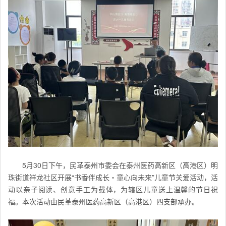
5月30日下午，民革泰州市委会在泰州医药高新区（高港区）明
珠街道祥龙社区开展“书香伴成长・童心向未来”儿童节关爱活动，活
动以亲子阅读、创意手工为载体，为辖区儿童送上温馨的节日祝
福。本次活动由民革泰州医药高新区（高港区）四支部承办。