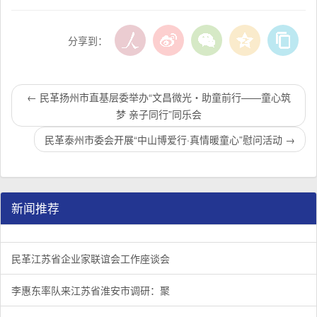
分享到：
←
民革扬州市直基层委举办“文昌微光・助童前行——童心筑
梦 亲子同行”同乐会
民革泰州市委会开展“中山博爱行·真情暖童心”慰问活动
→
新闻推荐
民革江苏省企业家联谊会工作座谈会在宁召开
李惠东率队来江苏省淮安市调研：聚焦民革党员之家建设管
民革江苏省委召开“主题教育活动” 领导班子民主生活会
/
/
/
1
2
3
3
3
3
民革江苏省企业家联谊会工作座谈会
李惠东率队来江苏省淮安市调研：聚