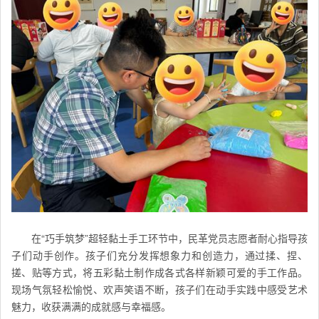
在“巧手筑梦”超轻黏土手工环节中，民革党员志愿者耐心指导孩
子们动手创作。孩子们充分发挥想象力和创造力，通过揉、捏、
搓、贴等方式，将五彩黏土制作成各式各样新颖可爱的手工作品。
现场气氛轻松愉悦、欢声笑语不断，孩子们在动手实践中感受艺术
魅力，收获满满的成就感与幸福感。