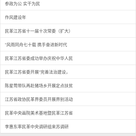
参政为公 实干为民
作风建设年
民革江苏省十一届十次常委（扩大）
“风雨同舟七十载 携手奋进新时代
民革江苏省委成功举办庆祝中华人民
民革江苏省委开展“完善法治建设，
陈星莺带队再赴猪场乡开展定点扶贫
江苏省政协民革界委员开展界别活动
民革中央画院美术基地暨民革江苏省
李惠东率民革中央调研组来苏调研