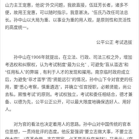
山力主王宠惠，他说“外交问题，我欲直接，伍廷芳长者，诸多不
便，故用王宠惠，可以随时指示，我意甚决。”伍氏乃改任司法总
长。孙中山以大局为重、以事业为重的用人观，是原则性和灵活性
的高度统一。
公平公正 考试选拔
孙中山在1906年就提出，在立法、行政、司法三权之外，增加
考选权和纠察权，认为考试制度“最为公允”﹐可避免“盲从滥选”和
“任用私人”的弊端﹐有利于人才的发现和擢用。南京临时政府成立
后，为避免“非才滥竽”而“贤能远引”的情况，孙中山下令对官吏的任
用，要“悉心考察，慎重遴选”，并确立“任官授职，必赖贤能，尚公
去私，厥惟考试”的原则。考试权独立，考试和委任相结合，德才兼
备、以德为先，公平公正公开，可以最大限度地确保选好人、用好
人。
对为官的看法也决定着用人的思路。孙中山对中国传统的官本
位思想，一贯持批评的态度。他反复强调“要立志做大事，不要立志
做大官”，“真革命党，志在国家，必不屑于升官发财”；又表示：“官