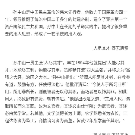
孙中山是中国民主革命的伟大先行者，他致力于国民革命四十
年，领导推翻了统治中国二千多年的封建帝制，建立了亚洲第一个
资产阶级民主共和国。孙中山在长期的革命实践中，提出了很多重
要的用人思想，形成了一套系统的用人观。
人尽其才 野无遗贤
孙中山一贯主张“人尽其才”。早在1894年他就提出“人能尽其
才，地能尽其利，物能尽其用，货能畅其流”四大主张，并称之为“富
强之大经，治国之大本。”孙中山指出：“所谓人能尽其才者，在教养
有道，鼓励有方，任使得法也”。他批评清廷：“今使人于所习非所
用，所用非所长，则虽智者无以称其职，而巧者易以饰其非。如此
用人，必致野有遗贤，朝有倖进。”他提出改进之道：“其用人也，务
取所长而久其职。故为文官者，其途必由仕学院；为武官者，其途
必由武学堂。若其他，文学渊博者为士师，农学熟悉者为农长，工
程达练者为监工，商情谙习者为商董，皆就少年所学而任其职。”
唯才是举 不私亲故