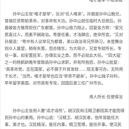
孙中山主张“唯才是举”，反对“任人唯亲”。孙眉是孙中山胞兄，
曾捐巨资帮助革命，对革命有大功。孙中山就任临时大总统后，孙
眉被各方推荐担任广东都督。孙中山极力阻止，回复各方称：“家兄
质直过人，而素不娴政治。粤督任重，才浅肆应，绝非所宜。”又对
孙眉说：“粤中有人议举兄为都督，弟以政治非兄所熟习，未登舞台
则众人属望，稍有失策，怨亦随生。为大局计，兄宜专就所长，专
任一事，如安置民军，办理实业之类，而不必就此大任。”“四大寇”
之一的杨鹤龄晚年曾致函孙中山求职，并有所抱怨，孙中山批复：
“真革命党，志在国家，必不屑于升官发财……现无事可办，无所用
于长才。”当然，唯才是举也应当“举贤不避亲”。孙中山独子孙科，
早年留学美国，对市政有专攻，回国后曾三任广州市长。
用人所长 任使得法
孙中山主张用人要“适才适所”。胡汉民和汪精卫都因其才能而得
到孙中山的重用。孙中山说：“汪精卫、胡汉民者，他年皆能任大
事，美才也。汉民精深，能任内事，精卫宽博，能任外事。使汉民