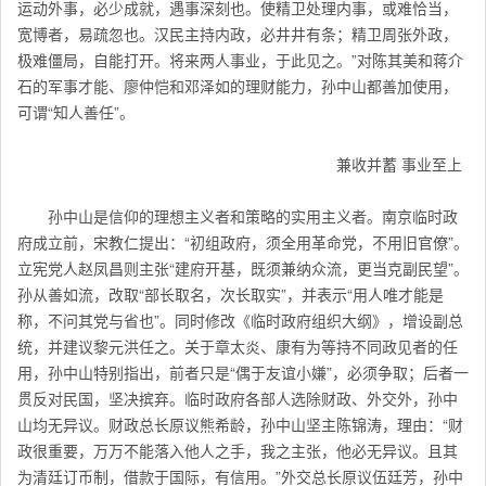
运动外事，必少成就，遇事深刻也。使精卫处理内事，或难恰当，
宽博者，易疏忽也。汉民主持内政，必井井有条；精卫周张外政，
极难僵局，自能打开。将来两人事业，于此见之。”对陈其美和蒋介
石的军事才能、廖仲恺和邓泽如的理财能力，孙中山都善加使用，
可谓“知人善任”。
兼收并蓄 事业至上
孙中山是信仰的理想主义者和策略的实用主义者。南京临时政
府成立前，宋教仁提出：“初组政府，须全用革命党，不用旧官僚”。
立宪党人赵凤昌则主张“建府开基，既须兼纳众流，更当克副民望”。
孙从善如流，改取“部长取名，次长取实”，并表示“用人唯才能是
称，不问其党与省也”。同时修改《临时政府组织大纲》，增设副总
统，并建议黎元洪任之。关于章太炎、康有为等持不同政见者的任
用，孙中山特别指出，前者只是“偶于友谊小嫌”，必须争取；后者一
贯反对民国，坚决摈弃。临时政府各部人选除财政、外交外，孙中
山均无异议。财政总长原议熊希龄，孙中山坚主陈锦涛，理由：“财
政很重要，万万不能落入他人之手，我之主张，他必无异议。且其
为清廷订币制，借款于国际，有信用。”外交总长原议伍廷芳，孙中