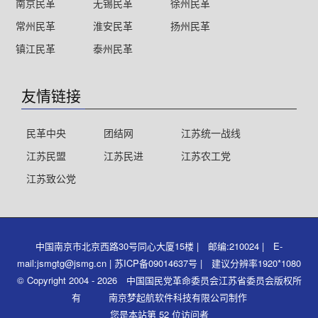
南京民革
无锡民革
徐州民革
常州民革
淮安民革
扬州民革
镇江民革
泰州民革
友情链接
民革中央
团结网
江苏统一战线
江苏民盟
江苏民进
江苏农工党
江苏致公党
中国南京市北京西路30号同心大厦15楼 | 邮编:210024 | E-
mail:jsmgtg@jsmg.cn | 苏ICP备09014637号 | 建议分辨率1920*1080
© Copyright 2004 - 2026 中国国民党革命委员会江苏省委员会版权所
有 南京梦起航软件科技有限公司制作
您是本站第 52 位访问者