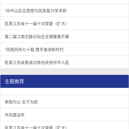
“孙中山实业思想与民族复兴学术研
民革江苏省十一届十次常委（扩大）
第二届江南文脉论坛在无锡隆重开幕
“风雨同舟七十载 携手奋进新时代
民革江苏省委成功举办庆祝中华人民
主题推荐
参政为公 实干为民
作风建设年
民革江苏省十一届十次常委（扩大）