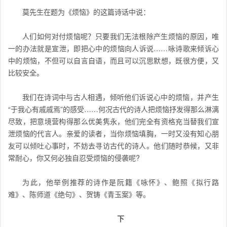
莫先生在题为《烦恼》的这篇诗话中说：
人们如何对付烦恼呢？只要我们无法根除产生烦恼的原因，唯
一的办法就是宣泄，即把心中的烦恼向人诉说……咏诗歌来倾诉心
中的烦恼，不但可以自言自语，而且可以沉思默想，既很方便，又
比较安全。
我们在诗词中与古人相遇，倾听他们诉说心中的烦恼，并产生
“于我心有戚戚焉”的感受……何况古代的诗人把烦恼抒发得那么淋漓
尽致，把意境营构得那么优美隽永，他们完全有资格充当替我们宣
泄烦恼的代言人。亲爱的读者，当你烦恼填胸，一时又没有知心朋
友可以倾吐心事时，不妨去寻访古代的诗人。他们随时恭候，又非
常耐心，你又何必独自忍受烦恼的侵袭呢?
为此，他举例推荐的诗作是阮籍《咏怀》、鲍照《拟行路
难》、陈师道《绝句》、贺铸《青玉案》等。
下