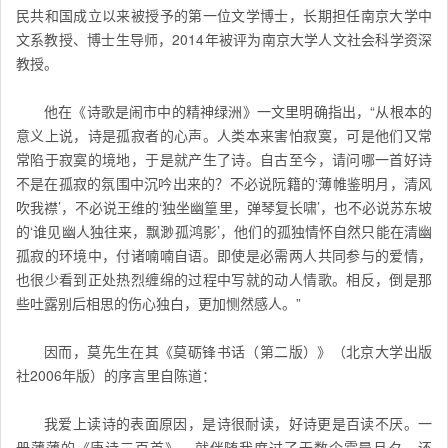
民共和国成立以来被授予的第一位文学博士，长期担任南京大学中
文系教授、博士生导师，2014年被评为南京大学人文社会科学资深
教授。
他在《诗歌是闹市中的精神绿洲》一文里明确指出，“从根本的
意义上说，诗是孤寂者的心声。人类本来害怕寂寞，可是他们又常
常陷于寂寞的境地，于是就产生了诗。自古至今，请问哪一首好诗
不是在孤寂的氛围中沉吟出来的？不必说阮籍的‘薄帷鉴明月，清风
吹我襟’，不必说王维的‘独坐幽篁里，弹琴复长啸’，也不必说苏东坡
的‘谁见幽人独往来，飘渺孤鸿影’，他们的孤独情怀自然只能在清幽
孤寂的环境中，付诸喃喃自语。即使是必需两人共同参与的爱情，
也很少看到正处热烈缠绵的过程中写就的动人情歌。相反，倒是那
些吐露别后相思的伤心独白，更加恻然感人。”
因而，莫先生在其《莫砺锋书话（第二版）》（北京大学出版
社2006年版）的序言里自陈道：
我爱上读诗的表面原因，是诗很耐读，好诗更是百读不厌。一
册薄薄的《唐诗三百首》，就伴随我度过了无数个霜晨月夕。还