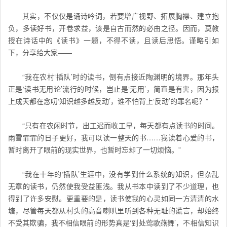
其实，不仅仅是诵诗吟词，若要增广视野、拓展胸襟、建立抱
负，多读好书，开卷求益，该是自古而然的必由之径。因而，莫教
授在诗话中的《读书》一题，不得不读，且读后思悟。谨略引如
下，分享给大家——
“我在农村‘插队’时的读书，倒有点接近陶渊明的境界。那年头
正是‘读书无用论’流行的时候，岂止是‘无用’，简直是有害，因为报
上成天都在念叨‘知识越多越反动’，谁不怕背上‘反动’的罪名呢？”
“只有在农闲时节，出工迟而收工早，每天都有点读书的时间。
雨雪霏霏的日子更好，我可以读一整天的书……我读着心爱的书，
暂时离开了眼前的现实世界，也暂时忘却了一切烦恼。”
“我在十年的‘插队’生涯中，没有学到什么系统的知识，但杂乱
无章的读书，仍然使我受益匪浅。我从书本中读到了不少道理，也
得到了许多安慰。更重要的是，读书使我的心灵如同一方清清的水
塘，尽管每天都从村头的高音喇叭里听到各种无耻的谎言，却始终
不受其欺骗，我不相信眼前的形势真是‘到处莺歌燕舞’，不相信知识