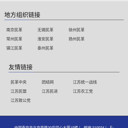
地方组织链接
南京民革
无锡民革
徐州民革
常州民革
淮安民革
扬州民革
镇江民革
泰州民革
友情链接
民革中央
团结网
江苏统一战线
江苏民盟
江苏民进
江苏农工党
江苏致公党
中国南京市北京西路30号同心大厦15楼 | 邮编:210024 | E-