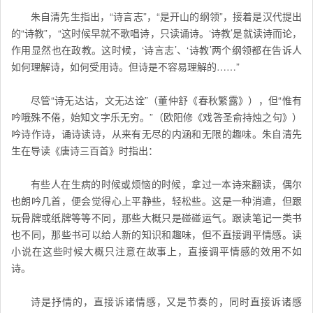
朱自清先生指出，“诗言志”，“是开山的纲领”，接着是汉代提出
的“诗教”，“这时候早就不歌唱诗，只读诵诗。‘诗教’是就读诗而论，
作用显然也在政教。这时候，‘诗言志’、‘诗教’两个纲领都在告诉人
如何理解诗，如何受用诗。但诗是不容易理解的……”
尽管“诗无达诂，文无达诠”（董仲舒《春秋繁露》），但“惟有
吟哦殊不倦，始知文字乐无穷。”（欧阳修《戏答圣俞持烛之句》）
吟诗作诗，诵诗读诗，从来有无尽的内涵和无限的趣味。朱自清先
生在导读《唐诗三百首》时指出：
有些人在生病的时候或烦恼的时候，拿过一本诗来翻读，偶尔
也朗吟几首，便会觉得心上平静些，轻松些。这是一种消遣，但跟
玩骨牌或纸牌等等不同，那些大概只是碰碰运气。跟读笔记一类书
也不同，那些书可以给人新的知识和趣味，但不直接调平情感。读
小说在这些时候大概只注意在故事上，直接调平情感的效用不如
诗。
诗是抒情的，直接诉诸情感，又是节奏的，同时直接诉诸感