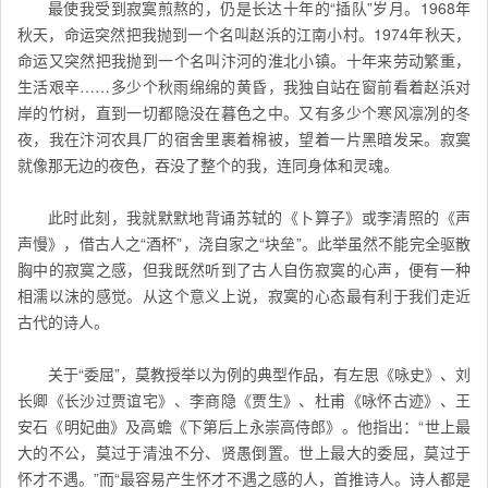
最使我受到寂寞煎熬的，仍是长达十年的“插队”岁月。1968年
秋天，命运突然把我抛到一个名叫赵浜的江南小村。1974年秋天，
命运又突然把我抛到一个名叫汴河的淮北小镇。十年来劳动繁重，
生活艰辛……多少个秋雨绵绵的黄昏，我独自站在窗前看着赵浜对
岸的竹树，直到一切都隐没在暮色之中。又有多少个寒风凛冽的冬
夜，我在汴河农具厂的宿舍里裹着棉被，望着一片黑暗发呆。寂寞
就像那无边的夜色，吞没了整个的我，连同身体和灵魂。
此时此刻，我就默默地背诵苏轼的《卜算子》或李清照的《声
声慢》，借古人之“酒杯”，浇自家之“块垒”。此举虽然不能完全驱散
胸中的寂寞之感，但我既然听到了古人自伤寂寞的心声，便有一种
相濡以沫的感觉。从这个意义上说，寂寞的心态最有利于我们走近
古代的诗人。
关于“委屈”，莫教授举以为例的典型作品，有左思《咏史》、刘
长卿《长沙过贾谊宅》、李商隐《贾生》、杜甫《咏怀古迹》、王
安石《明妃曲》及高蟾《下第后上永崇高侍郎》。他指出：“世上最
大的不公，莫过于清浊不分、贤愚倒置。世上最大的委屈，莫过于
怀才不遇。”而“最容易产生怀才不遇之感的人，首推诗人。诗人都是