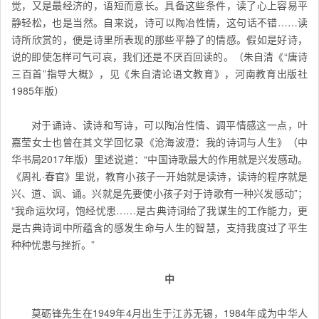
觉，又是最经济的，语短而意长。具备这些条件，读了心上容易平
静轻松，也是当然。自来说，诗可以陶冶性情，这句话不错……读
诗所欣赏的，便是诗里所表现的那些平静了的情感。假如是好诗，
说的即使怎样可气可哀，我们还是不厌百回读的。（朱自清《“唐诗
三百首”指导大概》，见《朱自清论语文教育》，河南教育出版社
1985年版）
对于诵诗、读诗和写诗，可以陶冶性情、调平情感这一点，叶
嘉莹女士也曾在其文学回忆录《沧海波澄：我的诗词与人生》（中
华书局2017年版）里述说道：“中国诗歌最大的作用就是兴发感动。
《周礼·春官》里说，教育小孩子一开始就是读诗，读诗的程序就是
兴、道、讽、诵。兴就是先要使小孩子对于诗歌有一种兴发感动”；
“我命运坎坷，饱经忧患……是古典诗词给了我谋生的工作能力，更
是古典诗词中所蕴含的感发生命与人生的智慧，支持我度过了平生
种种忧患与挫折。”
中
莫砺锋先生在1949年4月出生于江苏无锡，1984年成为中华人