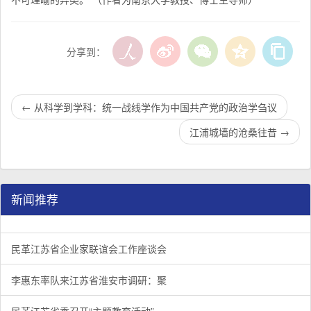
分享到：
←
从科学到学科：统一战线学作为中国共产党的政治学刍议
江浦城墙的沧桑往昔
→
新闻推荐
民革江苏省企业家联谊会工作座谈会在宁召开
李惠东率队来江苏省淮安市调研：聚焦民革党员之家建设管
民革江苏省委召开“主题教育活动” 领导班子民主生活会
/
/
/
1
2
3
3
3
3
民革江苏省企业家联谊会工作座谈会
李惠东率队来江苏省淮安市调研：聚