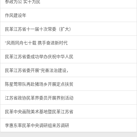
参政为公 实干为民
作风建设年
民革江苏省十一届十次常委（扩大）
“风雨同舟七十载 携手奋进新时代
民革江苏省委成功举办庆祝中华人民
民革江苏省委开展“完善法治建设，
陈星莺带队再赴猪场乡开展定点扶贫
江苏省政协民革界委员开展界别活动
民革中央画院美术基地暨民革江苏省
李惠东率民革中央调研组来苏调研