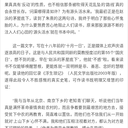
果真具有‘反动’的性质，也不相信那条被吹得天花乱坠的‘路线’真的
会永世长存。‘问渠哪得清如许？为有源头活水来。’我最初正是在赵
浜的茅屋底下，读到了朱熹的这两句诗，我终于明白了那些心怀鬼
胎的人，为什么要煞费苦心地阻止人们读书，原来那股源源不断的
注入人们心田的‘源头活水’就在书本中间。”
这一篇文字，写在十八年前的“十月一日”，正是媒体上欢声庆语
逐浪高的日子。这是与人民共和国同龄的莫教授度过的第55个“国庆
日”，想不到的是，早在“赵浜的茅屋底下”，他就“不惑”啦。看来读
书不仅能够唤醒慧根，更能炼就一双明辨是非、善恶、忠奸的慧眼
呢。复读他的回忆录《浮生琐记》（人民文学出版社2003年版），
遂得此段令人不胜感慨的真实史笔，可作读书既明理又增慧的印
证：
“我与当年从北京、南京下乡的‘老知青’们聊天，听说他们当年
真是满怀革命豪情奔赴农村的，而且争着要到最艰苦的地方去，接
受贫下中农的再教育，简直难以置信。而他们也不信我们从一开始
就对‘上山下乡’心怀不满。我和他们互相注视着对方，都认为对方是
不可理喻的异类。”
（作者为南京大学教授、博士生导师）