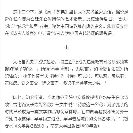
这十二个字，是《尚书·尧典》里记录下来的圣舜之语，据说是
舜在任命夔为宫廷乐官时所做的艺术指示。此语流传后世，“言志”
“永言”“依永”“和声”八字，遂为中国诗歌最古典的定义。朱自清先生
在《诗言志辨序》中，谓“诗言志”为中国古代诗评的源头语。
上
大抵自孔夫子授徒起始，“诗三百”便成为启蒙教育时段所必须掌
握的“童子功”之一，所谓“不学《诗》，无以言”。如《论语·阳货》所
记述的：“小子何莫学夫《诗》？《诗》可以兴，可以观，可以群，
可以怨。迩之事父，远之事君，多识于鸟兽草木之名。”
因此，知名学者、淮阴师范学院中文系教授钱仓水先生在《诗
歌：古老而又长青的名称》一文中说：“诗歌这一名称，到了孔子的
时代已经成为一类文学作品的习常称呼，在中国再也找不出另外一
个象诗歌这样，早早约定俗成、早早普及流行的文体名称了。”（钱
仓水《文学类名探源》，南京大学出版社1993年版）