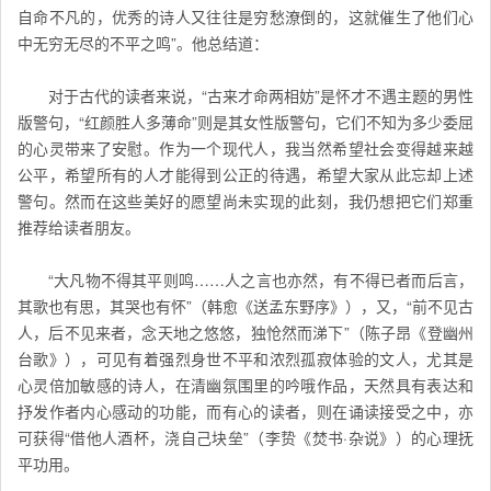
自命不凡的，优秀的诗人又往往是穷愁潦倒的，这就催生了他们心
中无穷无尽的不平之鸣”。他总结道：
对于古代的读者来说，“古来才命两相妨”是怀才不遇主题的男性
版警句，“红颜胜人多薄命”则是其女性版警句，它们不知为多少委屈
的心灵带来了安慰。作为一个现代人，我当然希望社会变得越来越
公平，希望所有的人才能得到公正的待遇，希望大家从此忘却上述
警句。然而在这些美好的愿望尚未实现的此刻，我仍想把它们郑重
推荐给读者朋友。
“大凡物不得其平则鸣……人之言也亦然，有不得已者而后言，
其歌也有思，其哭也有怀”（韩愈《送孟东野序》），又，“前不见古
人，后不见来者，念天地之悠悠，独怆然而涕下”（陈子昂《登幽州
台歌》），可见有着强烈身世不平和浓烈孤寂体验的文人，尤其是
心灵倍加敏感的诗人，在清幽氛围里的吟哦作品，天然具有表达和
抒发作者内心感动的功能，而有心的读者，则在诵读接受之中，亦
可获得“借他人酒杯，浇自己块垒”（李贽《焚书·杂说》）的心理抚
平功用。