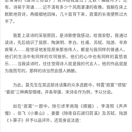
有，诗易于背诵……记不清有多少个风雨凄凄的夜晚，我躺在床上
默默地背诗，再细细地回味，几十首背下来，寂寞的长夜便熬过大
半了。
我爱上读诗的深层原因，是诗歌使我感动，给我安慰。我通过
读诗，先后结识了屈原、陶渊明、李白、杜甫、苏轼、陆游、辛弃
疾等人……我惊讶地发现原来那些伟人，都是与我同样的普通人，
他们的生活中有同样的坎坷挫折，他们的心中也有同样的喜怒哀
乐……当我读诗时，往往觉得诗人就是我的代言人，他的作品就是
为我而写的，那样的诗当然会感人肺腑。
为此，莫先生在其这部诗话集的众多选题中，特置“寂寞”“烦恼”
“委屈”三种典型情绪，并各举唐、宋诗名作为例，予以分说。
如在“寂寞”一题中，除引述李商隐《嫦娥》、李清照《声声
慢》、岳飞《小重山》、姜夔《除夜自石湖归苕溪》及苏轼、陆游
《卜算子》并予以品评外，还现身说法道：