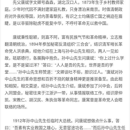
先父唐斌字文卿号森森，湖北汉口人，1873年生于乡村教师家
庭。少年时代因不满封建家庭礼教，只身漂泊来南京。时值清朝政
府对外丧权辱国，对内荼毒黎民，有识之士均痛感亡国之祸迫在眉
睫，是以非驱除鞑虏不能复中华，不呼吁革命无以救中国。
唐斌秉性聪颖，则直不阿，富有民族气节和革命精神，立志推
翻清朝统治，1894年参加秘密反清组织“三合会”，结识清军哨长革
命党人洪承典，经他介绍在上海与孙中山先生相识，两人一见如
故，砥砺德行，各展胸中抱负。孙中山先生问唐斌：“你上过什么学
堂，是不是留过洋？”答曰：“人人是吾的先生，世界是吾的学
堂……”孙中山先生称赞道：“文卿谈吐不俗，胆识过人。”唐斌对孙
中山先生的革命思想和百折不挠的献身精神更是推崇备至。由此相
知相契，相交莫逆，经孙中山先生介绍，唐斌参加了兴中会，后转
入同盟会，秘密往来于江浙沪一带，从事情报联络工作，结识廖仲
凯、宋教仁、胡汉民、朱执信等革命同志，唐寓曾是革命党人会晤
联络的场所。
1912年孙中山先生任临时大总统。问唐斌想做点什么事，答
曰：“吾素有实业救国之雄心，无意宦途功名……”而后孙中山先生任