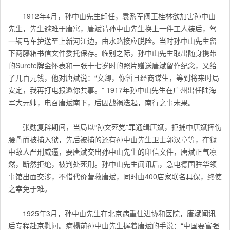
1912年4月，孙中山先生卸任，袁系军阀王桂林欲加害孙中山
先生，先生避难于唐寓，唐斌请孙中山先生换上一件工人装后，驾
一辆马车护送至上新河江边，由水路接应脱险。当时孙中山先生留
下两藤箱书信文件委托保存。临别之际，孙中山先生取出随身携带
的Surete牌金怀表和一张十七岁时的照片赠送唐斌留作纪念，又给
了几百元钱，他对唐斌说：“文卿，你暂且经商谋生，等到将来时局
安定，我再打电报邀你共事。” 1917年孙中山先生在广州出任陆海
军大元帅，电召唐斌南下，后因战祸迭起，南行之事未果。
张勋复辟期间，当局以“孙文死党”罪通缉唐斌，拒捕中唐斌摔伤
腰骨而被捕入狱，先后被捕的还有孙中山先生卫士郭汉章等，在狱
中敌人严刑威逼，要唐斌交出孙中山先生的印信文件，唐斌正气凛
然，断然拒绝，被判处死刑。孙中山先生闻讯后，急电德国驻华领
事馆出面交涉，不惜代价营救唐斌，同时由400店家联名具保，终使
之幸免于难。
1925年3月，孙中山先生在北京病重住进协和医院，唐斌闻讯
后专程赴京慰问。病榻前孙中山先生握着唐斌的手说：“中国要富强