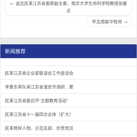
←
追念民革江苏省委原副主委、南京大学生命科学院教授张媛
贞
怀念周联华牧师
→
新闻推荐
民革江苏省企业家联谊会工作座谈会在宁召开
李惠东率队来江苏省淮安市调研：聚焦民革党员之家建设管
民革江苏省委召开“主题教育活动” 领导班子民主生活会
/
/
/
1
2
3
3
3
3
民革江苏省企业家联谊会工作座谈会
李惠东率队来江苏省淮安市调研：聚
民革江苏省委召开“主题教育活动”
民革江苏省十一届四次全体（扩大）
民革榜样人物、示范支部、优秀党员