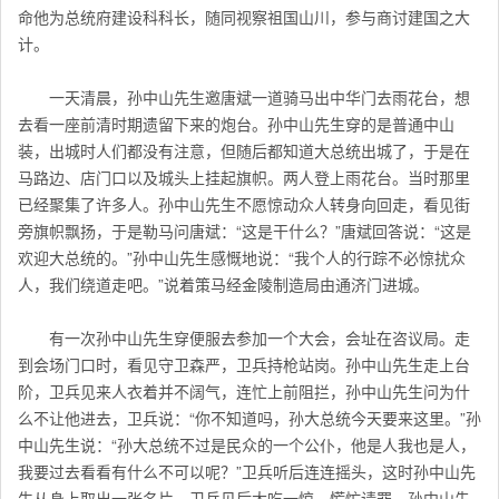
命他为总统府建设科科长，随同视察祖国山川，参与商讨建国之大
计。
一天清晨，孙中山先生邀唐斌一道骑马出中华门去雨花台，想
去看一座前清时期遗留下来的炮台。孙中山先生穿的是普通中山
装，出城时人们都没有注意，但随后都知道大总统出城了，于是在
马路边、店门口以及城头上挂起旗帜。两人登上雨花台。当时那里
已经聚集了许多人。孙中山先生不愿惊动众人转身向回走，看见街
旁旗帜飘扬，于是勒马问唐斌：“这是干什么？”唐斌回答说：“这是
欢迎大总统的。”孙中山先生感慨地说：“我个人的行踪不必惊扰众
人，我们绕道走吧。”说着策马经金陵制造局由通济门进城。
有一次孙中山先生穿便服去参加一个大会，会址在咨议局。走
到会场门口时，看见守卫森严，卫兵持枪站岗。孙中山先生走上台
阶，卫兵见来人衣着并不阔气，连忙上前阻拦，孙中山先生问为什
么不让他进去，卫兵说：“你不知道吗，孙大总统今天要来这里。”孙
中山先生说：“孙大总统不过是民众的一个公仆，他是人我也是人，
我要过去看看有什么不可以呢？”卫兵听后连连摇头，这时孙中山先
生从身上取出一张名片，卫兵见后大吃一惊，慌忙请罪，孙中山先