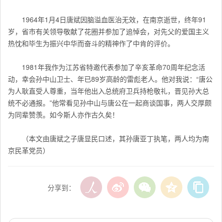
1964年1月4日唐斌因脑溢血医治无效，在南京逝世，终年91
岁，省市有关领导敬献了花圈并参加了追悼会，对先父的爱国主义
热忱和毕生为振兴中华而奋斗的精神作了中肯的评价。
1981年我作为江苏省特邀代表参加了辛亥革命70周年纪念活
动，幸会孙中山卫士、年已89岁高龄的雷彪老人。他对我说：“唐公
为人耿直受人尊重，当年他出入总统府卫兵持枪敬礼，晋见孙大总
统不必通报。”他常看见孙中山与唐公在一起商谈国事，两人交厚颇
为同辈赞羡。如今斯人亦作古久矣！
（本文由唐斌之子唐显民口述，其孙唐亚丁执笔，两人均为南
京民革党员）
分享到：