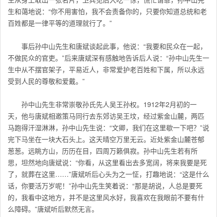
生和蔼地说：“你不用害怕，我不会责备你的，只要你知道总统和老
百姓都是一律平等的道理就行了。”
事后孙中山先生和唐斌谈起此事，他说：“我要和民众在一起，
不做民众的官吏。”后来唐斌深有感触地告诉后人说：“孙中山先生一
生中从不摆官架子，平易近人，非常爱护老百姓和下属，所以永远
受到人民的尊敬和爱戴。”
孙中山先生非常崇敬孙氏先人吴王孙权。1912年2月初的一
天，他与唐斌相邀策马同行去东郊访吴王坟，经过紫金山麓，两匹
马跑得汗湿淋淋，孙中山先生说：“文卿，我们在这里歇一下吧？”说
完下马坐在一块大石头上。这天晴空万里无云。近处紫金山麓苍郁
葱葱。远眺方山，历历在目，四周万籁俱寂。孙中山先生若有所
思，坦然地向唐斌说：“你看，从这里看出去多宽阔，将来我要是死
了，就葬在这里……”唐斌听后心头为之一怔，打趣地说：“这是什么
话，你要活万岁呢！”孙中山先生笑着说：“那是胡说，人总是要死
的，我看中这地方，并不是这里风水好，我喜欢在我眼前不要有什
么障碍。”唐斌听后默然无言。