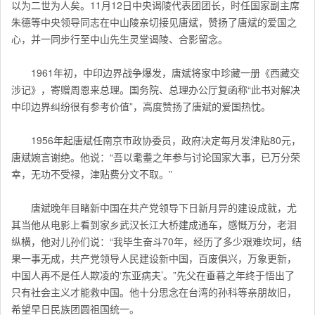
以为二世为人矣。11月12日中央谒陵代表团团长，时任国家副主席
朱德等中央领导同志在中山陵亲切接见唐斌，赞扬了唐斌的爱国之
心，并一同步行至中山先生灵堂谒陵、合影留念。
1961年初，中印边界战争爆发，唐斌将家中珍藏一册《西藏交
涉记》，寄赠周恩来总理。国务院、总理办公厅复函称“此书对解决
中印边界纠纷很有参考价值”，高度赞扬了唐斌的爱国热忱。
1956年起唐斌任南京市政协委员，政府决定每月发津贴80元，
唐斌婉言谢绝。他说：“吾以耄耋之年参与讨论国家大事，已万分荣
幸，无功不受禄，津贴费分文不取。”
唐斌晚年目睹新中国在共产党领导下日新月异的建设成就，尤
其当他从电影上看到家乡武汉长江大桥建成通车，感慨万分，老泪
纵横，他对儿孙们说：“我毕生奋斗70年，经历了多少艰难坎坷，结
果一事无成，共产党领导人民建设新中国，百废俱兴，万象更新，
中国人再不是任人欺凌的‘东亚病夫’。”先父在垂暮之年终于悟出了
只有社会主义才能救中国。他十分思念在台湾的孙科等亲朋故旧，
希望早日民族团圆祖国统一。