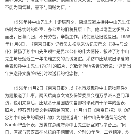
不能为国雪耻，誓不与国贼为伍。”
1956年孙中山先生九十诞辰前夕，唐斌应邀主持孙中山先生任
临时大总统时的卧室、办公室的旧貌复原工作。他以耄耋之躯晨起
而出，日暮而归，不辞劳苦，辛勤工作，终使遗址旧貌复出。1956
年11月6日，《南京日报》记者吴友松以采访记实撰文《领袖与公
仆》赞扬了孙中山先生领袖是民众公仆的伟大情操，叙述了孙中山
先生与唐斌近三十年患难之交的真诚友谊。采访中唐斌取出珍爱的
金表和孙中山先生17岁时的照片，兴致勃勃地告诉记者说：“这是当
年护送孙文脱险临别时赠送我的纪念物。”
1956年11月2日《南京日报》以《本市发现孙中山遗物两件》
为题报道了此事，两天后南京文物及保管委员会程万孚派人登门拜
访，说明来意后，唐斌基于爱国热忱当即将珍藏四十余年的金表、
照片、印石等珍贵文物捐赠给国家，11月11日《南京日报》以《纪
念孙中山先生的最好礼物》为题报道说：“孙中山先生遗留纪念物
Surete牌金怀表，放置在总统府孙中山先生卧室的写字台上。”同
日，唐斌与郭汉章在总统府不期而遇，分别30年后，二老相逢，均