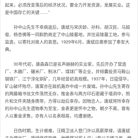
起来，必须改变落后的经济状况，要全力开发资源，发展实业。这
是中国存亡的关键……”
孙中山先生不幸病逝后，唐斌与宋庆龄、孙科、胡汉民、马超
俊、杨杏佛等一同斟酌商定了中山陵墓地，并往返陵墓工地，参与
监造，以寄托对故人的哀思。1929年6月，唐斌应邀参加了奉安大
典。
30年代初，唐森森已是名声赫赫的实业家，先后开办了营造
厂、木器厂、碾米厂、制冰厂、煤球厂等企业，并倾囊投资马鞍山
钢铁厂、江宁淳化铜矿，几年经营初具规模。1937年，日寇侵华，
矿山破坏殆尽，唐寓亦在敌机轰炸中成一片废墟。孙中山先生寄存
的两藤箱书信文件荡然无存，惟金表与两方印石密藏于墙洞中，照
片和文件夹随身携带，方得以劫后幸存。因物念人，唐斌将所幸存
的孙中山先生遗物奉为至宝，金表更是怀中之物，朝夕不离，曾有
人以重金求售，亦有人以名表相易，均遭谢绝。
日伪时期，生计艰难，汪精卫派人登门许以高薪厚禄，请唐斌
主办碾米厂，唐斌佯病拒绝。他愤然对家人说：“吾以古稀之年，恨