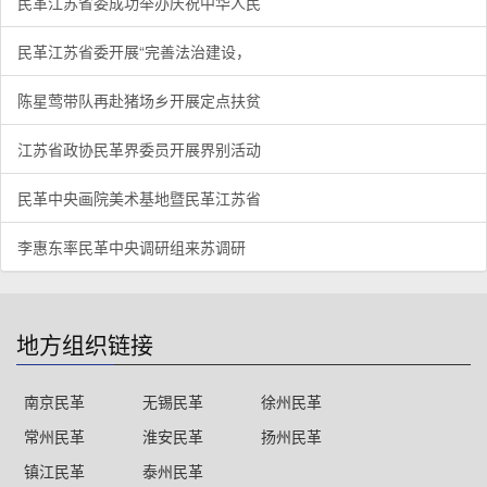
民革江苏省委成功举办庆祝中华人民
民革江苏省委开展“完善法治建设，
陈星莺带队再赴猪场乡开展定点扶贫
江苏省政协民革界委员开展界别活动
民革中央画院美术基地暨民革江苏省
李惠东率民革中央调研组来苏调研
地方组织链接
南京民革
无锡民革
徐州民革
常州民革
淮安民革
扬州民革
镇江民革
泰州民革