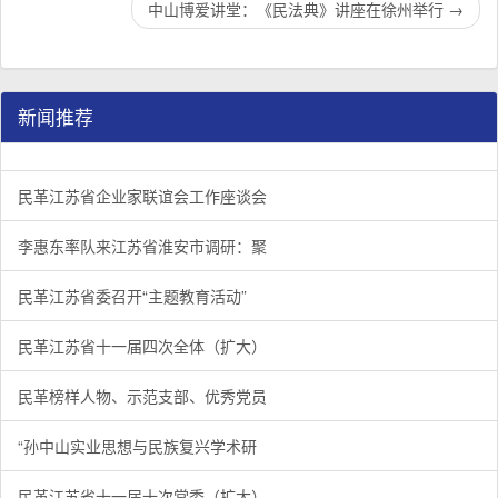
中山博爱讲堂：《民法典》讲座在徐州举行
→
新闻推荐
民革江苏省企业家联谊会工作座谈会在宁召开
李惠东率队来江苏省淮安市调研：聚焦民革党员之家建设管
民革江苏省委召开“主题教育活动” 领导班子民主生活会
/
/
/
1
2
3
3
3
3
民革江苏省企业家联谊会工作座谈会
李惠东率队来江苏省淮安市调研：聚
民革江苏省委召开“主题教育活动”
民革江苏省十一届四次全体（扩大）
民革榜样人物、示范支部、优秀党员
“孙中山实业思想与民族复兴学术研
民革江苏省十一届十次常委（扩大）