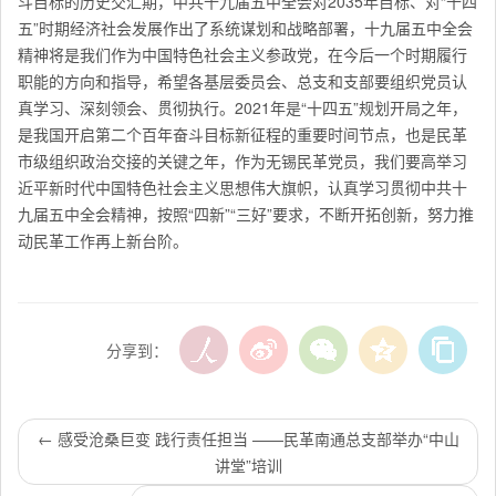
斗目标的历史交汇期，中共十九届五中全会对2035年目标、对“十四
五”时期经济社会发展作出了系统谋划和战略部署，十九届五中全会
精神将是我们作为中国特色社会主义参政党，在今后一个时期履行
职能的方向和指导，希望各基层委员会、总支和支部要组织党员认
真学习、深刻领会、贯彻执行。2021年是“十四五”规划开局之年，
是我国开启第二个百年奋斗目标新征程的重要时间节点，也是民革
市级组织政治交接的关键之年，作为无锡民革党员，我们要高举习
近平新时代中国特色社会主义思想伟大旗帜，认真学习贯彻中共十
九届五中全会精神，按照“四新”“三好”要求，不断开拓创新，努力推
动民革工作再上新台阶。
分享到：
←
感受沧桑巨变 践行责任担当 ——民革南通总支部举办“中山
讲堂”培训