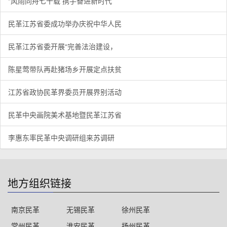
“风雨同舟七十载 携手奋进新时代
民革江苏省委成功举办庆祝中华人民
民革江苏省委开展“完善法治建设，
陈星莺带队再赴猪场乡开展定点扶贫
江苏省政协民革界委员开展界别活动
民革中央画院美术基地暨民革江苏省
李惠东率民革中央调研组来苏调研
地方组织链接
南京民革
无锡民革
徐州民革
常州民革
淮安民革
扬州民革