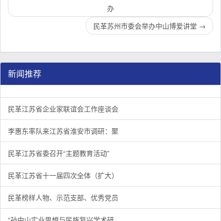
办
民革苏州市委会举办中山博爱讲堂
→
新闻推荐
民革江苏省企业家联谊会工作座谈会在宁召开
李惠东率队来江苏省淮安市调研：聚焦民革党员之家建设管
民革江苏省委召开“主题教育活动” 领导班子民主生活会
/
/
/
1
2
3
3
3
3
民革江苏省企业家联谊会工作座谈会
李惠东率队来江苏省淮安市调研：聚
民革江苏省委召开“主题教育活动”
民革江苏省十一届四次全体（扩大）
民革榜样人物、示范支部、优秀党员
“孙中山实业思想与民族复兴学术研