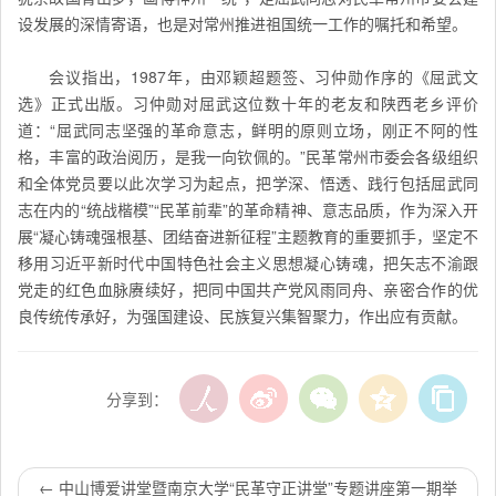
设发展的深情寄语，也是对常州推进祖国统一工作的嘱托和希望。
会议指出，1987年，由邓颖超题签、习仲勋作序的《屈武文
选》正式出版。习仲勋对屈武这位数十年的老友和陕西老乡评价
道：“屈武同志坚强的革命意志，鲜明的原则立场，刚正不阿的性
格，丰富的政治阅历，是我一向钦佩的。”民革常州市委会各级组织
和全体党员要以此次学习为起点，把学深、悟透、践行包括屈武同
志在内的“统战楷模”“民革前辈”的革命精神、意志品质，作为深入开
展“凝心铸魂强根基、团结奋进新征程”主题教育的重要抓手，坚定不
移用习近平新时代中国特色社会主义思想凝心铸魂，把矢志不渝跟
党走的红色血脉赓续好，把同中国共产党风雨同舟、亲密合作的优
良传统传承好，为强国建设、民族复兴集智聚力，作出应有贡献。
分享到：
←
中山博爱讲堂暨南京大学“民革守正讲堂”专题讲座第一期举