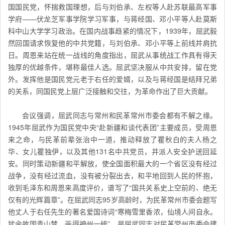
国国民党，怀揣救国理想，后与刘伯承、左权等人赴苏联最高军事
学府——伏龙芝军事学院学习军事，与蒋经国、邓小平等人赴莫斯
科中山大学学习政治。在国内战事趋紧的情况下，1939年，屈武毅
然回国请求恢复他的中共党籍，与刘伯承、邓小平等上前线并肩抗
日。周恩来站在统一战线的角度指出，屈武从事统战工作具有得天
独厚的优越条件，堪称最佳人选。屈武坚决服从中共安排，留在党
外。发挥他是国民党元老于右任的爱婿，以及与蒋经国是结拜兄弟
的关系，同国民党上层广泛接触和交往，为革命作出了巨大贡献。
会议强调，屈武同志与常州和民革常州市委会都有不解之缘。
1945年屈武作为国民党中央“赴新疆和谈代表团”主要成员，受周恩
来之命，与民革前辈张治中一道，推动释放了瞿秋白的夫人杨之
华、女儿瞿独伊，以及其他131名中共党员，并派人安全护送回延
安。同时策动新疆和平解放，使全国面积最大的一个省区没有经过
战争，没有经过流血，没有被分裂出去，和平地回到人民的怀抱，
收到毛泽东和周恩来高度评价，谱写了“国共关系史上空前的、绝无
仅有的光辉篇章”。在屈武同志95岁高龄时，为民革常州市委会题写
他丈人于右任先生的著名爱国诗词“寒梅雪里香浓，仙境人间自永。
犹余故国青山梦，画得神州一统”，是屈武同志对民革常州市委会建