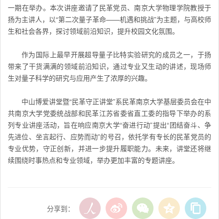
一期在举办。本次讲座邀请了民革党员、南京大学物理学院
教授
于
扬为主讲人，以“第二次量子革命——机遇和挑战”为主题，与高校师
生和社会各界，探讨领域前沿知识，提升校园文化氛围。
作为国际上最早开展超导量子比特实验研究的成员之一，于扬
带来了干货满满的领域前沿知识，通过专业又生动的讲述，现场师
生对量子科学的研究与应用产生了浓厚的兴趣。
中山博爱讲堂暨“民革守正讲堂”系民革南京大学基层委员会在中
共南京大学党委统战部和民革江苏省委省直工委的指导下举办的系
列专业讲座活动，旨在响应南京大学“奋进行动”提出“团结奋斗、争
先进位、坐言起行、应势而动”的号召，依托学有专长的民革党员的
专业优势，守正创新，并进一步提升履职能力。未来，讲堂还将继
续围绕时事热点和专业领域，举办更加丰富的专题讲座。
分享到：