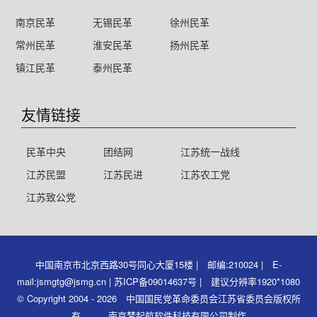
南京民革
无锡民革
徐州民革
常州民革
淮安民革
扬州民革
镇江民革
泰州民革
友情链接
民革中央
团结网
江苏统一战线
江苏民盟
江苏民进
江苏农工党
江苏致公党
中国南京市北京西路30号同心大厦15楼 | 邮编:210024 | E-
mail:jsmgtg@jsmg.cn | 苏ICP备09014637号 | 建议分辨率1920*1080
© Copyright 2004 - 2026 中国国民党革命委员会江苏省委员会版权所
有 南京梦起航软件科技有限公司制作