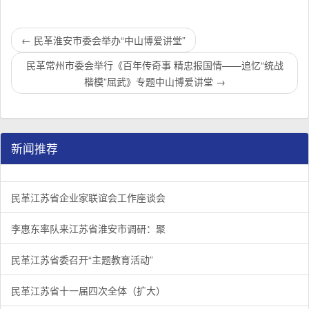
←
民革淮安市委会举办“中山博爱讲堂”
民革常州市委会举行《百年传奇事 精忠报国情——追忆“统战
楷模”屈武》专题中山博爱讲堂
→
新闻推荐
民革江苏省企业家联谊会工作座谈会在宁召开
李惠东率队来江苏省淮安市调研：聚焦民革党员之家建设管
民革江苏省委召开“主题教育活动” 领导班子民主生活会
/
/
/
1
2
3
3
3
3
民革江苏省企业家联谊会工作座谈会
李惠东率队来江苏省淮安市调研：聚
民革江苏省委召开“主题教育活动”
民革江苏省十一届四次全体（扩大）