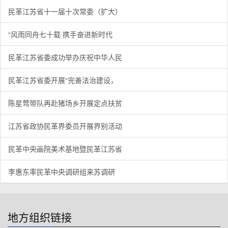
民革江苏省十一届十次常委（扩大）
“风雨同舟七十载 携手奋进新时代
民革江苏省委成功举办庆祝中华人民
民革江苏省委开展“完善法治建设，
陈星莺带队再赴猪场乡开展定点扶贫
江苏省政协民革界委员开展界别活动
民革中央画院美术基地暨民革江苏省
李惠东率民革中央调研组来苏调研
地方组织链接