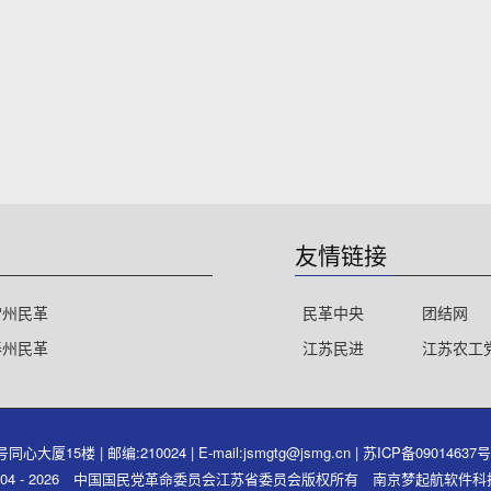
友情链接
常州民革
民革中央
团结网
泰州民革
江苏民进
江苏农工
15楼 | 邮编:210024 | E-mail:jsmgtg@jsmg.cn |
苏ICP备09014637
ght 2004 - 2026 中国国民党革命委员会江苏省委员会版权所有 南京梦起航软