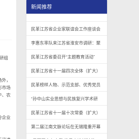
新闻推荐
民革江苏省企业家联谊会工作座谈会在宁召开
李惠东率队来江苏省淮安市调研：聚焦民革党员
民革江苏省委召开“主题教育活动” 领导班子民
/
/
/
1
2
3
3
3
3
民革江苏省企业家联谊会工作座谈会
李惠东率队来江苏省淮安市调研：聚
民革江苏省委召开“主题教育活动”
研组
民革江苏省十一届四次全体（扩大）
场外，
民革榜样人物、示范支部、优秀党员
形市场
户、农
“孙中山实业思想与民族复兴学术研
民革江苏省十一届十次常委（扩大）
分企业
第二届江南文脉论坛在无锡隆重开幕