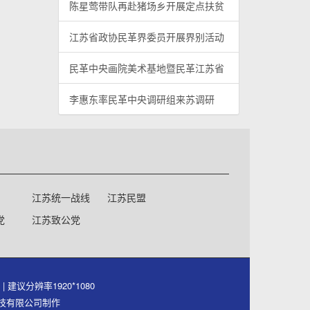
陈星莺带队再赴猪场乡开展定点扶贫
江苏省政协民革界委员开展界别活动
民革中央画院美术基地暨民革江苏省
李惠东率民革中央调研组来苏调研
江苏统一战线
江苏民盟
党
江苏致公党
号
| 建议分辨率1920*1080
件科技有限公司制作